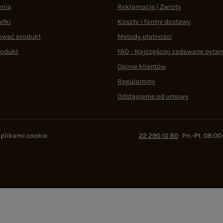
enia
Reklamacje | Zwroty
yłki
Koszty i formy dostawy
ować produkt
Metody płatności
rodukt
FAQ - Najczęściej zadawane pytan
Opinie klientów
Regulaminy
Odstąpienie od umowy
 plikami cookie
22 290 10 80
Pn.-Pt. 08:00