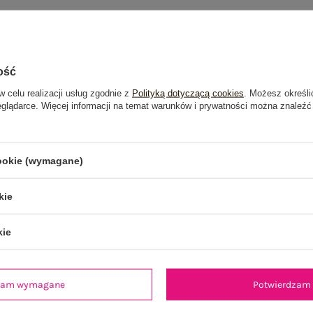
ość
w celu realizacji usług zgodnie z
Polityką dotyczącą cookies
. Możesz określi
eglądarce. Więcej informacji na temat warunków i prywatności można znaleźć
cookie (wymagane)
kie
kie
dzam wymagane
Potwierdzam 