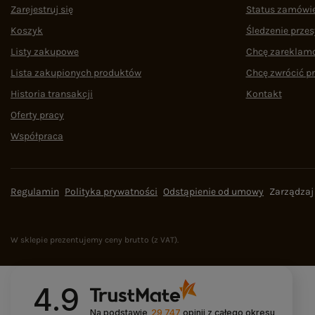
Zarejestruj się
Status zamówi
Koszyk
Śledzenie przes
Listy zakupowe
Chcę zareklam
Lista zakupionych produktów
Chcę zwrócić p
Historia transakcji
Kontakt
Oferty pracy
Współpraca
Regulamin
Polityka prywatności
Odstąpienie od umowy
Zarządzaj
W sklepie prezentujemy ceny brutto (z VAT).
4.9
Na podstawie
29 747
opinii
z całego okresu