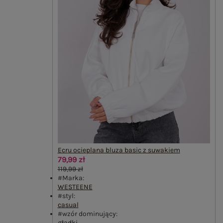
Ecru ocieplana bluza basic z suwakiem
79,99 zł
119,99 zł
#Marka:
WESTEENE
#styl:
casual
#wzór dominujący:
gładki