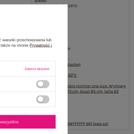
#materiał dominujący:
bawełna
#długość:
standardowa
#rękaw:
długi rękaw
#dekolt:
ć warunki przechowywania lub
stójka
 także na stronie
Prywatność i
#cechy dodatkowe:
ocieplenie
#skład materiału :
95% bawełna
,
5% elastan
Zawsze aktywne
#sposób prania :
pranie w pralce w 30°C
#modelka:
Modelka ma na sobie rozmiar one size. Wymiary
modelki: wzrost 173 cm, biust 85 cm, talia 62
cm, biodra 95 cm
#zapięcie:
suwak
emblemat_FP:
txt_COTTON
wszystkie
COMFORT#546070#FFFFFF
,
dół
,
lewo
,
col