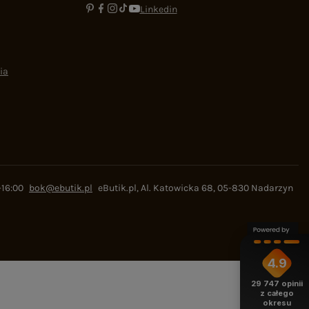
Linkedin
ia
-16:00
bok@ebutik.pl
eButik.pl
,
Al. Katowicka 68
,
05-830
Nadarzyn
4.9
29 747
opinii
z całego
okresu