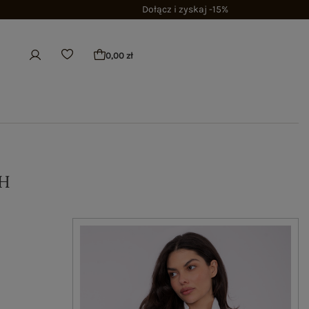
Dołącz i zyskaj -15%
0,00 zł
H