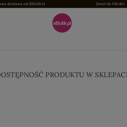
wa dostawa od 200,00 zł
Zwrot do 100 dni
DOSTĘPNOŚĆ PRODUKTU W SKLEPAC