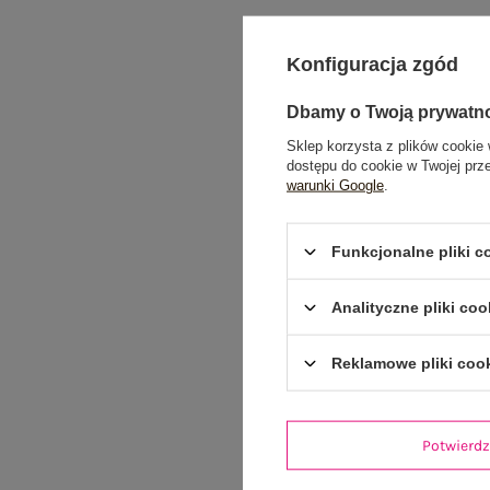
Konfiguracja zgód
Dbamy o Twoją prywatn
Sklep korzysta z plików cookie 
dostępu do cookie w Twojej prz
warunki Google
.
Funkcjonalne pliki 
Analityczne pliki coo
Reklamowe pliki coo
Potwier