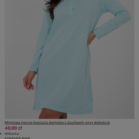
Miętowa nocna koszula damska z guzikami przy dekolcie
49,99 zł
#Marka:
FOREVER PINK