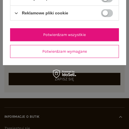
Reklamowe pliki cookie
Potwierdzam wszystkie
NEWSLETTER
Potwierdzam wymagane
Zapisz się do naszego newslettera i otrzymaj 15% zniżki na
pierwsze zamówienie
ZAPISZ SIĘ
INFORMACJE O BUTIK
Zarejestruj się