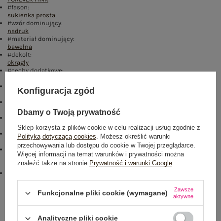
#fason:
sukienka prosta
#wzór dominujący:
nadruk
#materiał dominujący:
bawełna
#dekolt:
okrągły
#cechy dodatkowe:
guziki
#rękaw:
Konfiguracja zgód
długi rękaw
#długość:
przed kolano
Dbamy o Twoją prywatność
#skład materiału :
100% bawełna
Sklep korzysta z plików cookie w celu realizacji usług zgodnie z
#sposób prania :
Polityką dotyczącą cookies
. Możesz określić warunki
pranie w pralce w 30°C
przechowywania lub dostępu do cookie w Twojej przeglądarce.
#modelka:
Więcej informacji na temat warunków i prywatności można
Modelka ma na sobie rozmiar M. Wymiary modelki: wzrost 173 cm,
znaleźć także na stronie
Prywatność i warunki Google
.
biust 90 cm, talia 64 cm, biodra 91 cm
emblemat_FP:
txt_COTTON COMFORT#546070#FFFFFF
,
dół
,
lewo
,
col
Zawsze
Funkcjonalne pliki cookie (wymagane)
aktywne
Rozmiar: 2XL
Centrum Logistyczne Nadarzyn
Analityczne pliki cookie
Dostępny