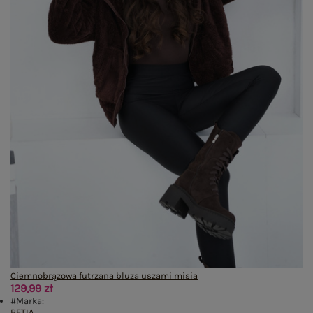
Ciemnobrązowa futrzana bluza uszami misia
129,99 zł
#Marka:
BETIA