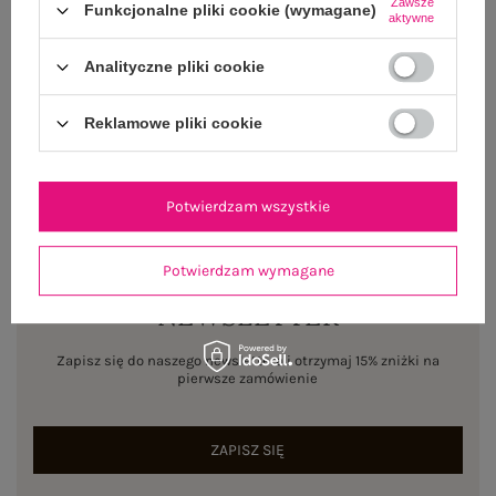
Zawsze
Funkcjonalne pliki cookie (wymagane)
aktywne
Centrum Logistyczne Nadarzyn
Dostępny
Analityczne pliki cookie
Rozmiar: M/L
Reklamowe pliki cookie
Centrum Logistyczne Nadarzyn
Dostępny
Potwierdzam wszystkie
Potwierdzam wymagane
NEWSLETTER
Zapisz się do naszego newslettera i otrzymaj 15% zniżki na
pierwsze zamówienie
ZAPISZ SIĘ