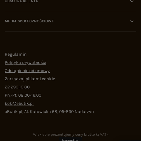
OBSŁUGA KLIENTA
MEDIA SPOŁECZNOŚCIOWE
Regulamin
Polityka prywatności
Odstąpienie od umowy
Zarządzaj plikami cookie
22 290 10 80
Pn.-Pt. 08:00-16:00
bok@ebutik.pl
eButik.pl
,
Al. Katowicka 68
,
05-830
Nadarzyn
W sklepie prezentujemy ceny brutto (z VAT).