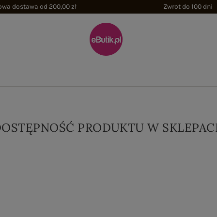
wa dostawa od 200,00 zł
Zwrot do 100 dni
DOSTĘPNOŚĆ PRODUKTU W SKLEPAC