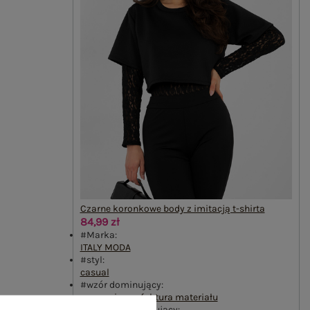
Czarne koronkowe body z imitacją t-shirta
84,99 zł
#Marka:
ITALY MODA
#styl:
casual
#wzór dominujący:
urozmaicona faktura materiału
#materiał dominujący: