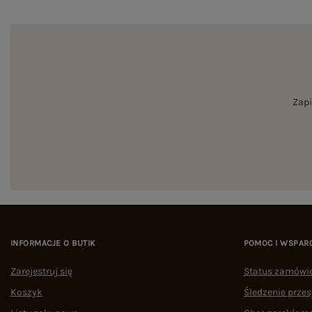
Zapi
INFORMACJE O BUTIK
POMOC I WSPAR
Zarejestruj się
Status zamówi
Koszyk
Śledzenie przes