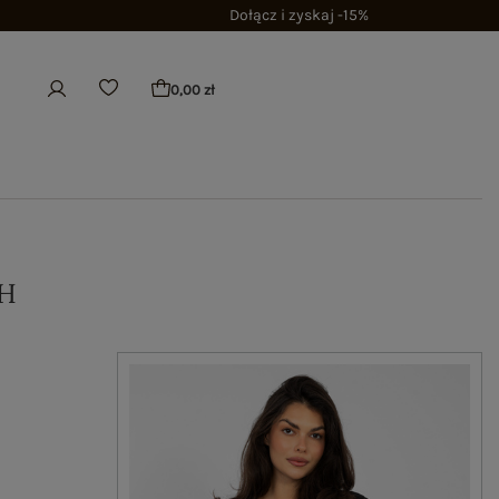
Dołącz i zyskaj -15%
0,00 zł
H