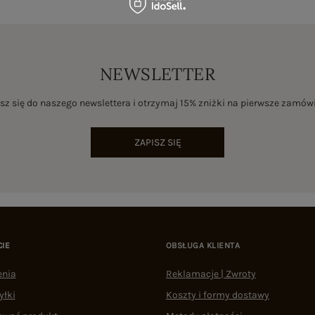
NEWSLETTER
sz się do naszego newslettera i otrzymaj 15% zniżki na pierwsze zamów
ZAPISZ SIĘ
CIE
OBSŁUGA KLIENTA
enia
Reklamacje | Zwroty
yłki
Koszty i formy dostawy