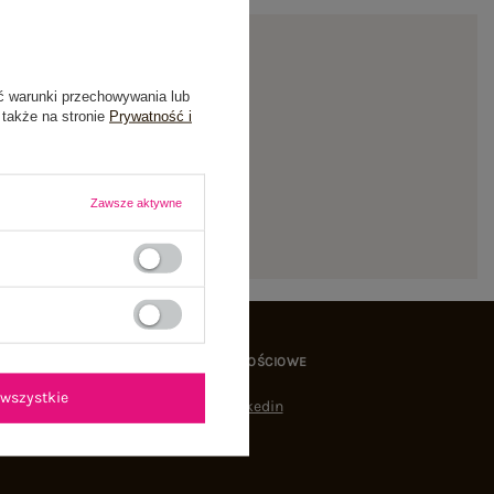
ć warunki przechowywania lub
 także na stronie
Prywatność i
ienie
Zawsze aktywne
MEDIA SPOŁECZNOŚCIOWE
wszystkie
Linkedin