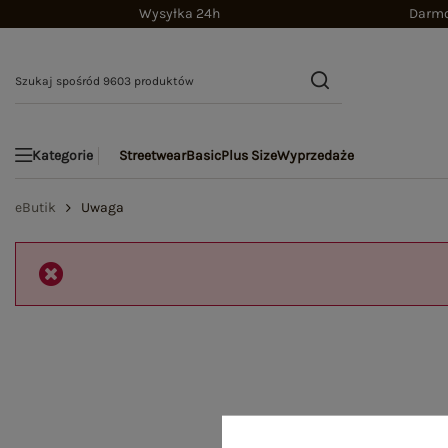
Wysyłka 24h
Darmo
Streetwear
Basic
Plus Size
Wyprzedaże
Kategorie
eButik
Uwaga