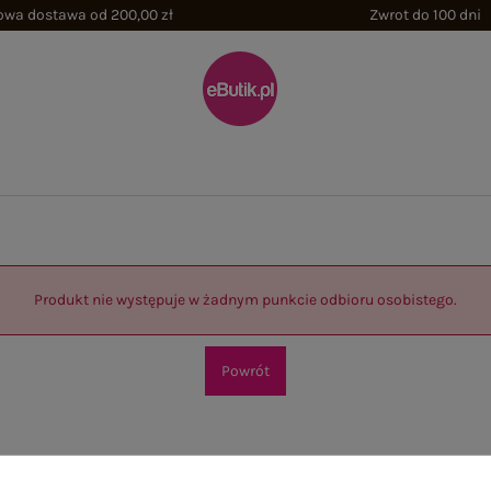
wa dostawa od 200,00 zł
Zwrot do 100 dni
Produkt nie występuje w żadnym punkcie odbioru osobistego.
Powrót