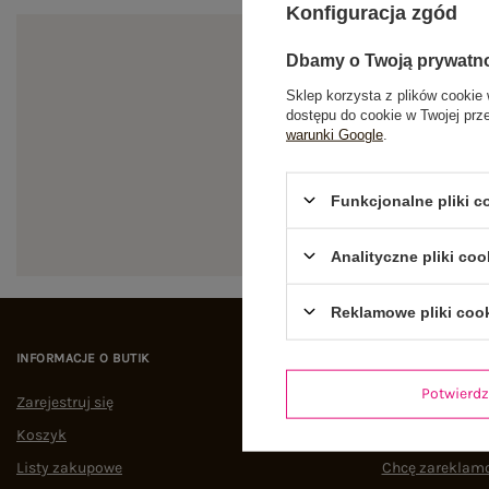
Konfiguracja zgód
Dbamy o Twoją prywatn
Sklep korzysta z plików cookie 
dostępu do cookie w Twojej prz
warunki Google
.
Zapi
Funkcjonalne pliki 
Analityczne pliki coo
Reklamowe pliki coo
INFORMACJE O BUTIK
POMOC I WSPAR
Potwier
Zarejestruj się
Status zamówi
Koszyk
Śledzenie przes
Listy zakupowe
Chcę zareklam