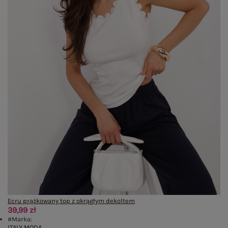
Ecru prążkowany top z okrągłym dekoltem
39,99 zł
#Marka:
ITALY MODA