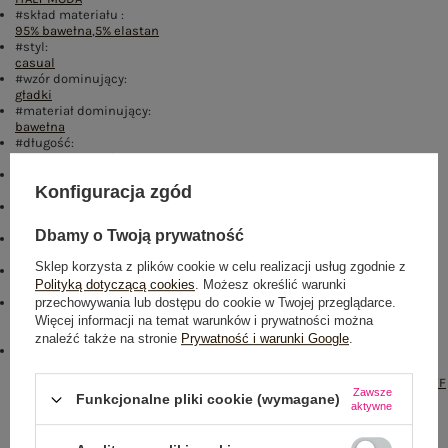
#skład materiału :
95% bawełna
,
5% elastan
#styl:
casual
#wzór dominujący:
gładki
#materiał dominujący:
bawełna
#długość:
standardowa
,
krótka
#rękaw:
Konfiguracja zgód
bez rękawów
#dekolt:
okrągły
Dbamy o Twoją prywatność
#cechy dodatkowe:
materiał prążkowany
,
koronka
Sklep korzysta z plików cookie w celu realizacji usług zgodnie z
#sposób prania :
Polityką dotyczącą cookies
. Możesz określić warunki
pranie w pralce w 30°C
przechowywania lub dostępu do cookie w Twojej przeglądarce.
#modelka:
Modelka ma na sobie rozmiar S/M. Wymiary modelki: wzrost 173 cm,
Więcej informacji na temat warunków i prywatności można
biust 85 cm, talia 62 cm, biodra 95 cm
znaleźć także na stronie
Prywatność i warunki Google
.
emblemat_FP:
txt_COTTON
COMFORT#546070#FFFFFF
,
dół
,
lewo
,
col
,
txt_BESTSELLER#0FA67E#FFFFFF
Zawsze
Funkcjonalne pliki cookie (wymagane)
aktywne
Rozmiar: S/M
Centrum Logistyczne Nadarzyn