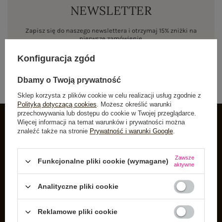
NEWSLETTER
Zapisz się do naszego newslettera i otrzymaj 15% zniżki na
pierwsze zamówienie
Konfiguracja zgód
ZAPISZ SIĘ
Dbamy o Twoją prywatność
Sklep korzysta z plików cookie w celu realizacji usług zgodnie z
Polityką dotyczącą cookies
. Możesz określić warunki
przechowywania lub dostępu do cookie w Twojej przeglądarce.
Więcej informacji na temat warunków i prywatności można
znaleźć także na stronie
Prywatność i warunki Google
.
INFORMACJE O BUTIK
Zarejestruj się
Zawsze
Funkcjonalne pliki cookie (wymagane)
aktywne
Koszyk
Listy zakupowe
Analityczne pliki cookie
Lista zakupionych produktów
Reklamowe pliki cookie
Historia transakcji