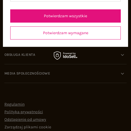
Oferty pracy
Współpraca
Potwierdzam wszystkie
Potwierdzam wymagane
POMOC I WSPARCIE
OBSŁUGA KLIENTA
MEDIA SPOŁECZNOŚCIOWE
Regulamin
Polityka prywatności
Odstąpienie od umowy
Zarządzaj plikami cookie