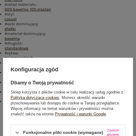
#skład materiału :
90% bawełna
,
10% elastan
#styl:
casual
#wzór dominujący:
gładki
#materiał dominujący:
bawełna
#długość:
standardowa
#rękaw:
na ramiączkach
#dekolt:
serek / dekolt V
Konfiguracja zgód
#cechy dodatkowe:
materiał prążkowany
#sposób prania :
Dbamy o Twoją prywatność
pranie w pralce w 30°C
emblemat_FP:
Sklep korzysta z plików cookie w celu realizacji usług zgodnie z
txt_COTTON COMFORT#546070#FFFFFF
,
dół
,
lewo
,
col
Polityką dotyczącą cookies
. Możesz określić warunki
#modelka:
przechowywania lub dostępu do cookie w Twojej przeglądarce.
Modelka ma na sobie rozmiar S/M. Wymiary modelki: wzrost 168 cm,
Więcej informacji na temat warunków i prywatności można
biust 88 cm, talia 61 cm, biodra 89 cm
znaleźć także na stronie
Prywatność i warunki Google
.
Rozmiar: S/M
Centrum Logistyczne Nadarzyn
Zawsze
Funkcjonalne pliki cookie (wymagane)
aktywne
Dostępny