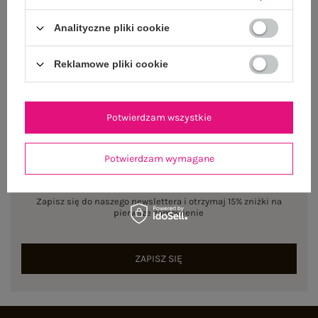
Analityczne pliki cookie
Rozmiar: L/XL
Centrum Logistyczne Nadarzyn
Dostępny
Reklamowe pliki cookie
Potwierdzam wszystkie
Potwierdzam wymagane
NEWSLETTER
Zapisz się do naszego newslettera i otrzymaj 15% zniżki na
pierwsze zamówienie
ZAPISZ SIĘ