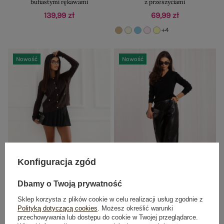
bufiastymi rękawami
z przeszyciami
139,99 zł
69,99 zł
+4
Nowość
Nowość
Konfiguracja zgód
BESTSELLER
BESTSELLER
Dbamy o Twoją prywatność
Brązowy rozpinany sweter z imitacją
Czarny klasyczny sweter z dekoltem
Sklep korzysta z plików cookie w celu realizacji usług zgodnie z
kieszeni
V
Polityką dotyczącą cookies
. Możesz określić warunki
89,99 zł
69,99 zł
przechowywania lub dostępu do cookie w Twojej przeglądarce.