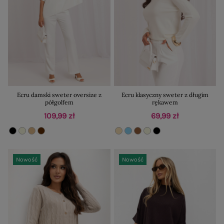
Ecru damski sweter oversize z
Ecru klasyczny sweter z długim
półgolfem
rękawem
109,99 zł
69,99 zł
Nowość
Nowość