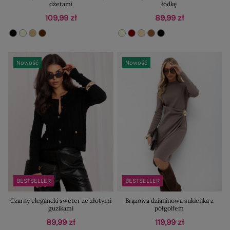
dżetami
łódkę
109,99 zł
89,99 zł
Nowość
Nowość
BESTSELLER
BESTSELLER
Czarny elegancki sweter ze złotymi
Brązowa dzianinowa sukienka z
guzikami
półgolfem
89,99 zł
119,99 zł