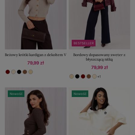
BESTSELLER
Beżowy krótki kardigan z dekoltem V
Bordowy dopasowany sweter z
błyszczącą nitką
79,99 zł
79,99 zł
+1
Nowość
Nowość