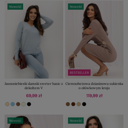
Nowość
Nowość
BESTSELLER
Jasnoniebieski damski sweter basic z
Ciemnobeżowa dzianinowa sukienka
dekoltem V
o ołówkowym kroju
69,99 zł
119,99 zł
Nowość
Nowość