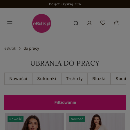
Dołącz i zyskaj -15%
eButik
do pracy
UBRANIA DO PRACY
Nowości
Sukienki
T-shirty
Bluzki
Spodn
Filtrowanie
Nowość
Nowość