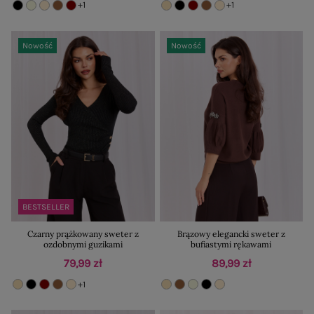
+1
+1
Nowość
Nowość
BESTSELLER
Czarny prążkowany sweter z
Brązowy elegancki sweter z
ozdobnymi guzikami
bufiastymi rękawami
79,99 zł
89,99 zł
+1