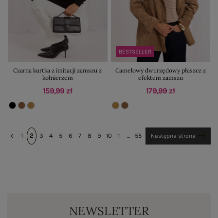
BESTSELLER
Czarna kurtka z imitacji zamszu z
Camelowy dwurzędowy płaszcz z
kołnierzem
efektem zamszu
159,99 zł
179,99 zł
1
2
3
4
5
6
7
8
9
10
11
...
55
Następna strona
NEWSLETTER