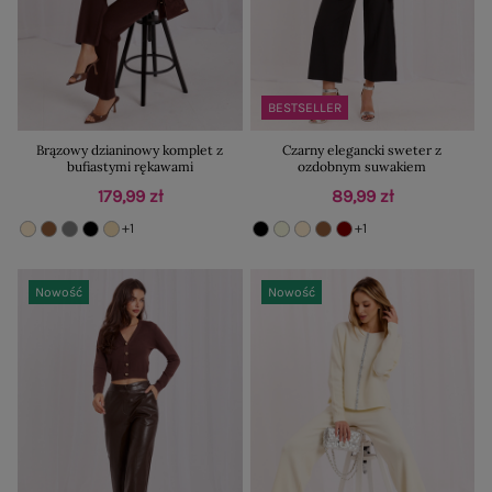
BESTSELLER
Brązowy dzianinowy komplet z
Czarny elegancki sweter z
bufiastymi rękawami
ozdobnym suwakiem
179,99 zł
89,99 zł
+1
+1
Nowość
Nowość