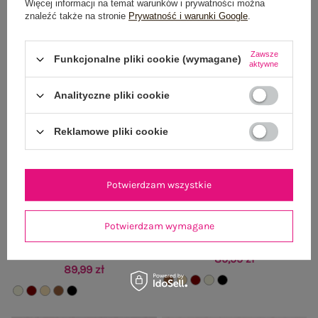
Więcej informacji na temat warunków i prywatności można
znaleźć także na stronie
Prywatność i warunki Google
.
Nowość
Nowość
Zawsze
Funkcjonalne pliki cookie (wymagane)
aktywne
Analityczne pliki cookie
Reklamowe pliki cookie
Potwierdzam wszystkie
BESTSELLER
Potwierdzam wymagane
Beżowy damski sweter o kroju
Brązowy elegancki sweter z paskiem
nietoperza
89,99 zł
89,99 zł