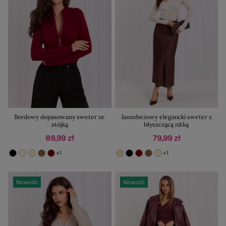
Bordowy dopasowany sweter ze
Jasnobeżowy elegancki sweter z
stójką
błyszczącą nitką
89,99 zł
79,99 zł
+1
+1
Nowość
Nowość