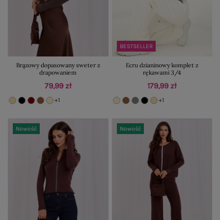
BESTSELLER
Brązowy dopasowany sweter z
Ecru dzianinowy komplet z
drapowaniem
rękawami 3/4
79,99 zł
179,99 zł
+1
+1
Nowość
Nowość