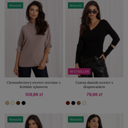
Nowość
Nowość
BESTSELLER
Ciemnobeżowy sweter oversize z
Czarny damski sweter z
krótkim rękawem
drapowaniem
109,99 zł
79,99 zł
Nowość
Nowość