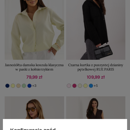
Jasnożółta damska koszula klasyczna
Czarna kurtka z puszystej dzianiny
w paski z kołnierzykiem
pętelkowej RUE PARIS
79,99 zł
109,99 zł
+3
+5