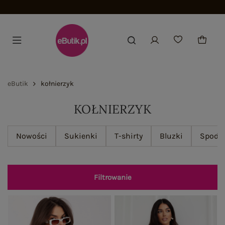
Dołącz i zyskaj -15%
eButik
kołnierzyk
KOŁNIERZYK
Nowości
Sukienki
T-shirty
Bluzki
Spodn
Filtrowanie