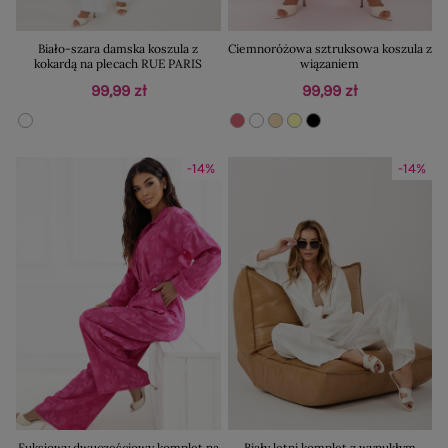
Biało-szara damska koszula z
Ciemnoróżowa sztruksowa koszula z
kokardą na plecach RUE PARIS
wiązaniem
99,99 zł
99,99 zł
-14%
-14%
Fuksjowy dwuczęściowy komplet na
Biały letni komplet z wypukłym