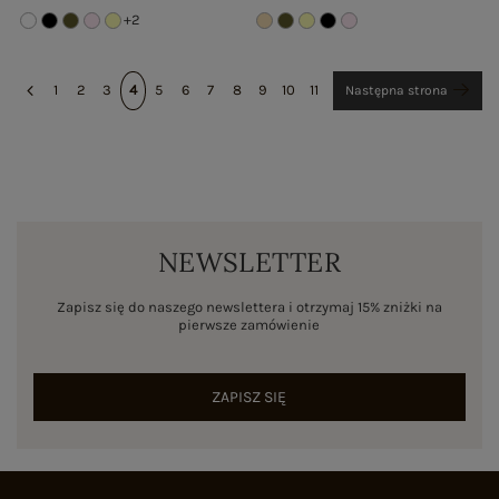
+2
1
2
3
4
5
6
7
8
9
10
11
Następna strona
NEWSLETTER
Zapisz się do naszego newslettera i otrzymaj 15% zniżki na
pierwsze zamówienie
ZAPISZ SIĘ