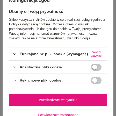
Konfiguracja zgód
Dbamy o Twoją prywatność
Sklep korzysta z plików cookie w celu realizacji usług zgodnie z
Polityką dotyczącą cookies
. Możesz określić warunki
przechowywania lub dostępu do cookie w Twojej przeglądarce.
Więcej informacji na temat warunków i prywatności można
znaleźć także na stronie
Prywatność i warunki Google
.
Czarna rozpinana koszula z długim
Ciemnobrązowa midi sukienka z
rękawem
kołnierzem RUE PARIS
Zawsze
Funkcjonalne pliki cookie (wymagane)
79,99 zł
119,99 zł
aktywne
+3
Analityczne pliki cookie
Reklamowe pliki cookie
Potwierdzam wszystkie
Potwierdzam wymagane