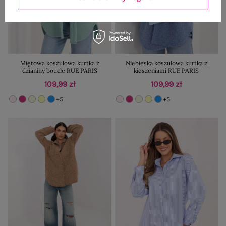
Miętowa koszulowa kurtka z
Niebieska koszulowa kurtka z
dzianiny boucle RUE PARIS
kieszeniami RUE PARIS
109,99 zł
109,99 zł
+5
+5