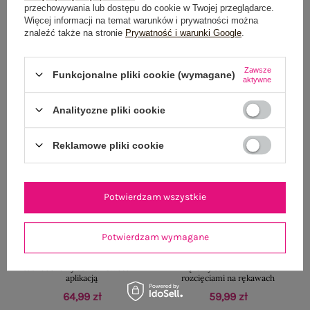
kołnierzykiem
kontrastowym wykończeniem
przechowywania lub dostępu do cookie w Twojej przeglądarce.
74,99 zł
74,99 zł
Więcej informacji na temat warunków i prywatności można
znaleźć także na stronie
Prywatność i warunki Google
.
Zawsze
Funkcjonalne pliki cookie (wymagane)
aktywne
Nowość
Nowość
Analityczne pliki cookie
Reklamowe pliki cookie
Potwierdzam wszystkie
Potwierdzam wymagane
BESTSELLER
BESTSELLER
Jasnobeżowy damski sweter z
Brązowy damski sweter z
aplikacją
rozcięciami na rękawach
64,99 zł
59,99 zł