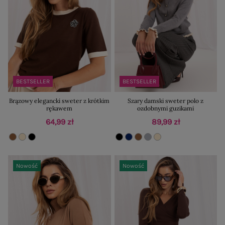
BESTSELLER
BESTSELLER
Brązowy elegancki sweter z krótkim
Szary damski sweter polo z
rękawem
ozdobnymi guzikami
64,99 zł
89,99 zł
Nowość
Nowość