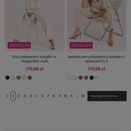
BESTSELLER
BESTSELLER
Ecru dzianinowy komplet w
Jasnobeżowy dzianinowy komplet z
eleganckim stylu
rękawami 3/4
179,99 zł
179,99 zł
+1
1
2
3
4
5
6
7
8
9
10
11
...
16
Następna strona