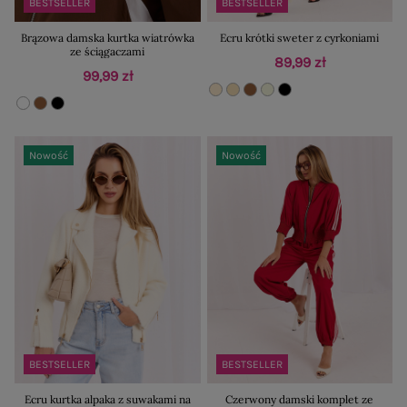
BESTSELLER
BESTSELLER
Brązowa damska kurtka wiatrówka
Ecru krótki sweter z cyrkoniami
ze ściągaczami
89,99 zł
99,99 zł
Nowość
Nowość
BESTSELLER
BESTSELLER
Ecru kurtka alpaka z suwakami na
Czerwony damski komplet ze