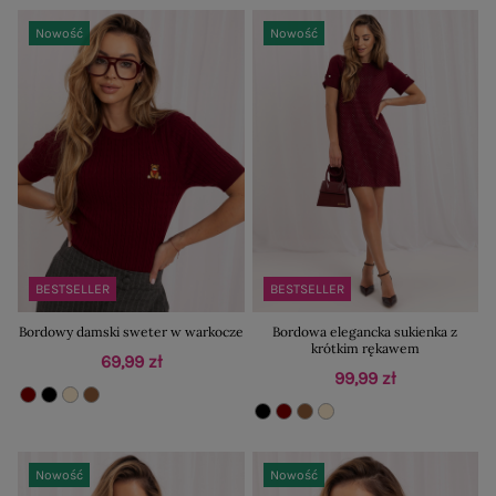
Nowość
Nowość
BESTSELLER
BESTSELLER
Bordowy damski sweter w warkocze
Bordowa elegancka sukienka z
krótkim rękawem
69,99 zł
99,99 zł
Nowość
Nowość