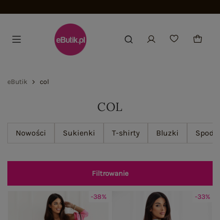
Dołącz i zyskaj -15%
eButik
col
COL
Nowości
Sukienki
T-shirty
Bluzki
Spodn
Filtrowanie
-38%
-33%