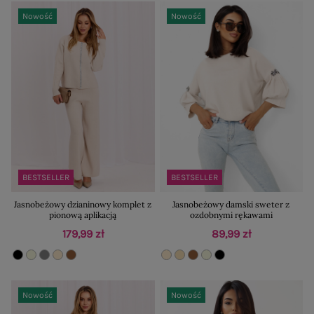
Nowość
Nowość
BESTSELLER
BESTSELLER
Jasnobeżowy dzianinowy komplet z
Jasnobeżowy damski sweter z
pionową aplikacją
ozdobnymi rękawami
179,99 zł
89,99 zł
Nowość
Nowość