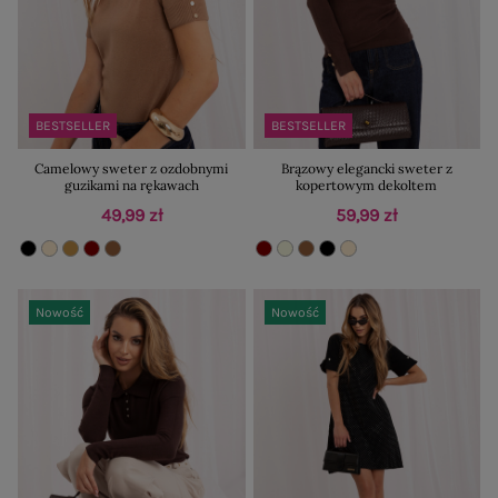
BESTSELLER
BESTSELLER
Camelowy sweter z ozdobnymi
Brązowy elegancki sweter z
guzikami na rękawach
kopertowym dekoltem
49,99 zł
59,99 zł
Nowość
Nowość