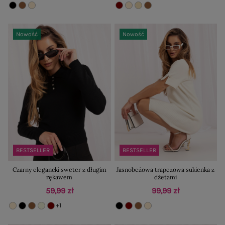
Nowość
Nowość
BESTSELLER
BESTSELLER
Czarny elegancki sweter z długim
Jasnobeżowa trapezowa sukienka z
rękawem
dżetami
59,99 zł
99,99 zł
+1