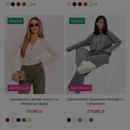
+1
+1
Nowość
Nowość
BESTSELLER
BESTSELLER
Jasnobeżowy krótki sweter ze
Ciemnoszary dzianinowy komplet z
złotymi guzikami
cyrkoniami
79,99 zł
179,99 zł