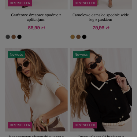
BESTSELLER
BESTSELLER
Grafitowe dresowe spodnie z
Camelowe damskie spodnie wide
aplikacjami
leg z paskiem
59,99 zł
79,99 zł
Nowość
Nowość
BESTSELLER
BESTSELLER
Jasnobeżowy elegancki sweter z
Czarny elegancki kardigan z