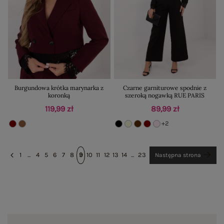
Burgundowa krótka marynarka z
Czarne garniturowe spodnie z
koronką
szeroką nogawką RUE PARIS
119,99 zł
89,99 zł
+2
1
...
4
5
6
7
8
9
10
11
12
13
14
...
23
Następna strona