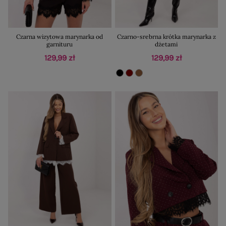
Czarna wizytowa marynarka od
Czarno-srebrna krótka marynarka z
garnituru
dżetami
129,99 zł
129,99 zł