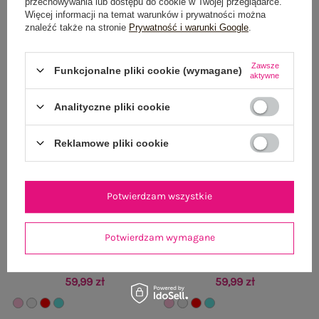
przechowywania lub dostępu do cookie w Twojej przeglądarce.
Więcej informacji na temat warunków i prywatności można
znaleźć także na stronie
Prywatność i warunki Google
.
Zawsze
Funkcjonalne pliki cookie (wymagane)
aktywne
Analityczne pliki cookie
Reklamowe pliki cookie
Potwierdzam wszystkie
Potwierdzam wymagane
Jasnoszaro-miętowa damska koszula
Różowa damska koszula z dłuższym
z długim rękawem
tyłem
59,99 zł
59,99 zł