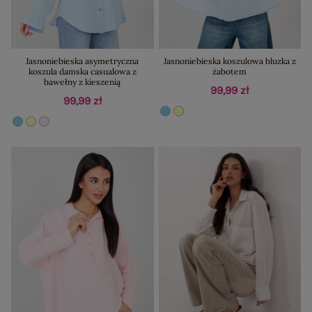
Jasnoniebieska asymetryczna
Jasnoniebieska koszulowa bluzka z
koszula damska casualowa z
żabotem
bawełny z kieszenią
99,99 zł
99,99 zł