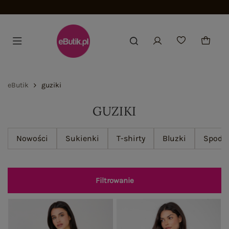
Dołącz i zyskaj -15%
eButik
guziki
GUZIKI
Nowości
Sukienki
T-shirty
Bluzki
Spodn
Filtrowanie