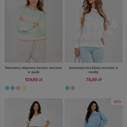
Pastelowy miętowy sweter oversize
Jasnomiętowa bluza oversize w
w paski
romby
109,99 zł
79,99 zł
-25%