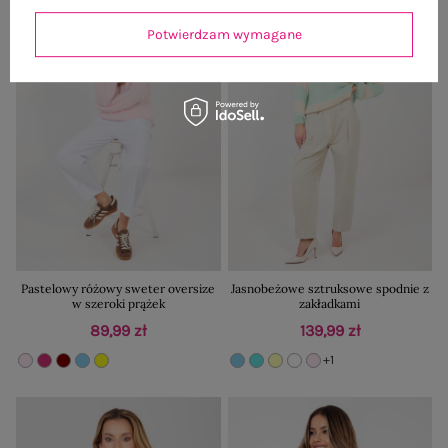
Potwierdzam wymagane
Pastelowy różowy sweter oversize
Jasnobeżowe sztruksowe spodnie z
w szeroki prążek
zakładkami
89,99 zł
139,99 zł
+1