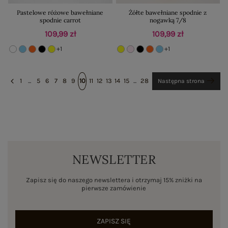
Pastelowe różowe bawełniane
Żółte bawełniane spodnie z
spodnie carrot
nogawką 7/8
109,99 zł
109,99 zł
+1
+1
1
...
5
6
7
8
9
10
11
12
13
14
15
...
28
Następna strona
NEWSLETTER
Zapisz się do naszego newslettera i otrzymaj 15% zniżki na
pierwsze zamówienie
ZAPISZ SIĘ