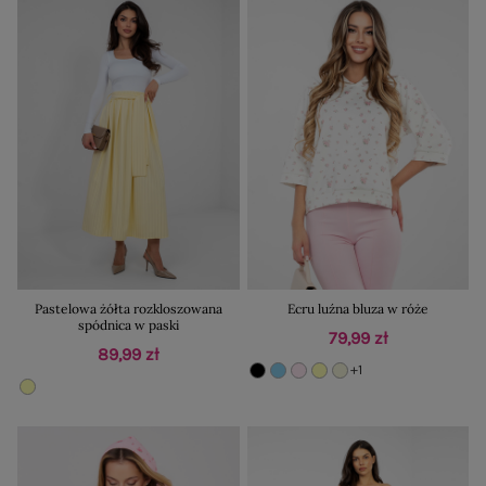
Pastelowa żółta rozkloszowana
Ecru luźna bluza w róże
spódnica w paski
79,99 zł
89,99 zł
+1