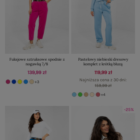
Fuksjowe sztruksowe spodnie z
Pastelowy niebieski dresowy
nogawką 7/8
komplet z krótką bluzą
139,99 zł
119,99 zł
Najniższa cena z 30 dni:
+3
159,99 zł
+4
-25%