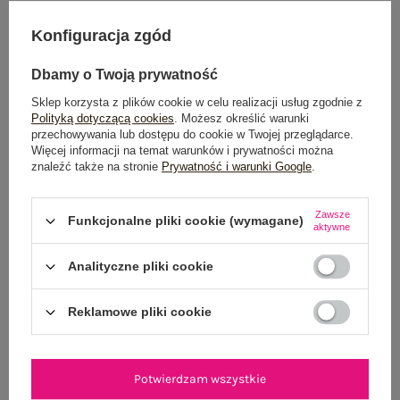
+1
Konfiguracja zgód
Dbamy o Twoją prywatność
Sklep korzysta z plików cookie w celu realizacji usług zgodnie z
Polityką dotyczącą cookies
. Możesz określić warunki
przechowywania lub dostępu do cookie w Twojej przeglądarce.
Więcej informacji na temat warunków i prywatności można
znaleźć także na stronie
Prywatność i warunki Google
.
Zawsze
Funkcjonalne pliki cookie (wymagane)
aktywne
Analityczne pliki cookie
Pastelowe niebieskie spodnie
Miętowe damskie spodnie carrot z
Reklamowe pliki cookie
marchewki z sztruksu
sztruksu
139,99 zł
139,99 zł
+1
+1
Potwierdzam wszystkie