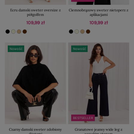
Ecru damski sweter oversize z
Ciemnobrązowy sweter nietoperz z
półgolfem
aplikacjami
109,99 zł
109,99 zł
Nowość
Nowość
BESTSELLER
Czarny damski sweter zdobiony
Granatowe jeansy wide leg z
dżetami
wysokim stanem