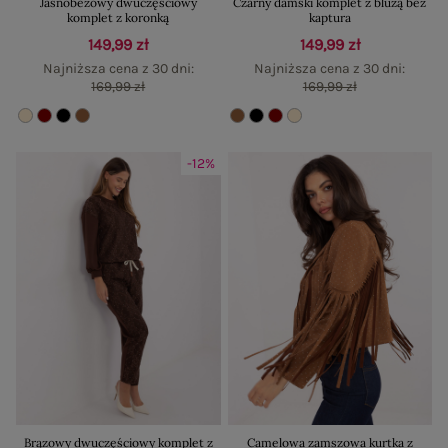
Jasnobeżowy dwuczęściowy
Czarny damski komplet z bluzą bez
komplet z koronką
kaptura
149,99 zł
149,99 zł
Najniższa cena z 30 dni:
Najniższa cena z 30 dni:
169,99 zł
169,99 zł
-12%
Brązowy dwuczęściowy komplet z
Camelowa zamszowa kurtka z