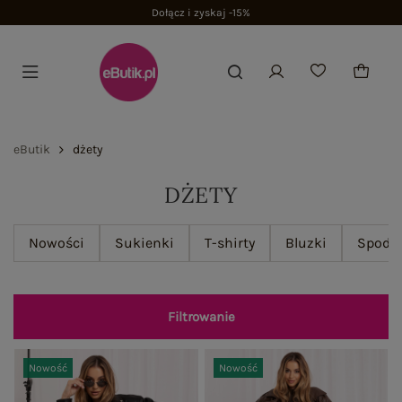
15%
eButik
dżety
DŻETY
Nowości
Sukienki
T-shirty
Bluzki
Spodn
Filtrowanie
Nowość
Nowość