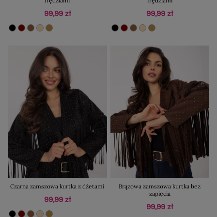
frędzlami
frędzlami
99,99 zł
99,99 zł
Czarna zamszowa kurtka z dżetami
Brązowa zamszowa kurtka bez
zapięcia
99,99 zł
99,99 zł