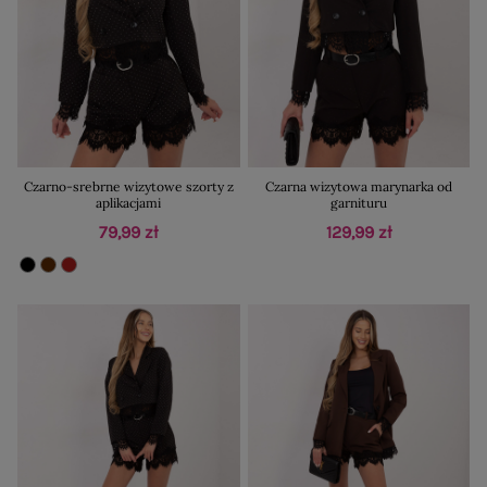
Czarno-srebrne wizytowe szorty z
Czarna wizytowa marynarka od
aplikacjami
garnituru
79,99 zł
129,99 zł