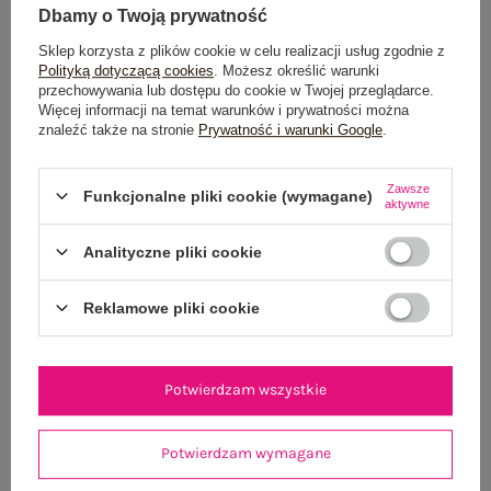
Dbamy o Twoją prywatność
Sklep korzysta z plików cookie w celu realizacji usług zgodnie z
Polityką dotyczącą cookies
. Możesz określić warunki
przechowywania lub dostępu do cookie w Twojej przeglądarce.
Więcej informacji na temat warunków i prywatności można
znaleźć także na stronie
Prywatność i warunki Google
.
Zawsze
Funkcjonalne pliki cookie (wymagane)
aktywne
Analityczne pliki cookie
Reklamowe pliki cookie
Burgundowa wizytowa marynarka z
Czarna elegancka marynarka z
dżetami
koronką
Potwierdzam wszystkie
149,99 zł
149,99 zł
Potwierdzam wymagane