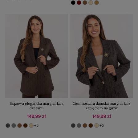
Brązowa elegancka marynarka z
Ciemnoszara damska marynarka z
dżetami
zapięciem na guzik
149,99 zł
149,99 zł
+5
+5