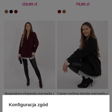
129,99 zł
79,99 zł
Burgundowa elegancka marynarka z
Czarno-srebrna damska marynarka z
dżetami
białą koronką
149,99 zł
149,99 zł
Konfiguracja zgód