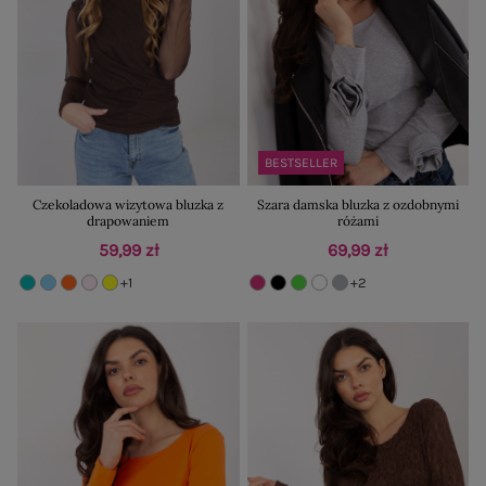
BESTSELLER
Czekoladowa wizytowa bluzka z
Szara damska bluzka z ozdobnymi
drapowaniem
różami
59,99 zł
69,99 zł
+1
+2