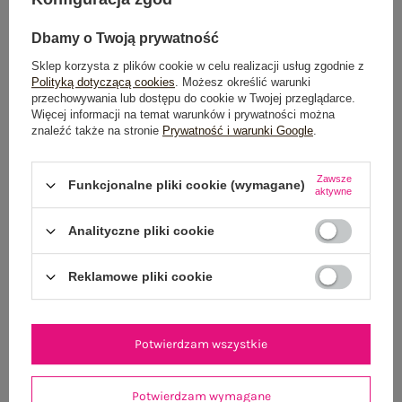
Jasnoniebieski dresowy komplet ze
Pastelowy różowy komplet z
ściąganą talią RUE PARIS
taliowaniem RUE PARIS
Dbamy o Twoją prywatność
99,99 zł
99,99 zł
Sklep korzysta z plików cookie w celu realizacji usług zgodnie z
Najniższa cena z 30 dni:
Najniższa cena z 30 dni:
Polityką dotyczącą cookies
. Możesz określić warunki
129,99 zł
129,99 zł
przechowywania lub dostępu do cookie w Twojej przeglądarce.
Więcej informacji na temat warunków i prywatności można
+4
+4
znaleźć także na stronie
Prywatność i warunki Google
.
-23%
-23%
Zawsze
Funkcjonalne pliki cookie (wymagane)
aktywne
Analityczne pliki cookie
Reklamowe pliki cookie
Potwierdzam wszystkie
Potwierdzam wymagane