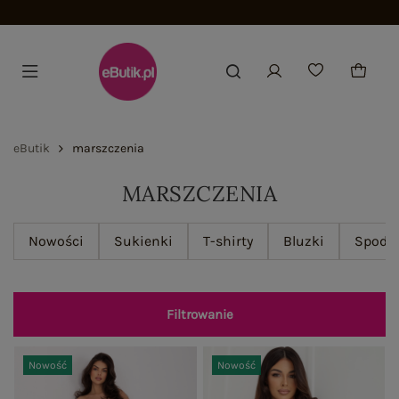
Dołącz i zyskaj -15%
eButik
marszczenia
MARSZCZENIA
Nowości
Sukienki
T-shirty
Bluzki
Spodn
Filtrowanie
Nowość
Nowość