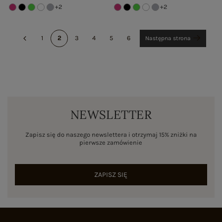
+2
+2
1
2
3
4
5
6
Następna strona
NEWSLETTER
Zapisz się do naszego newslettera i otrzymaj 15% zniżki na
pierwsze zamówienie
ZAPISZ SIĘ