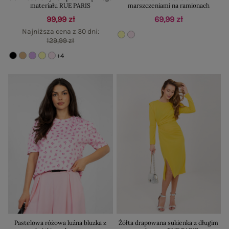
materiału RUE PARIS
marszczeniami na ramionach
99,99 zł
69,99 zł
Najniższa cena z 30 dni:
129,99 zł
+4
Pastelowa różowa luźna bluzka z
Żółta drapowana sukienka z długim