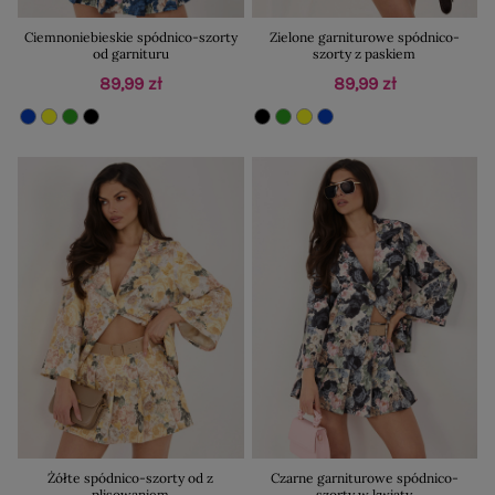
Ciemnoniebieskie spódnico-szorty
Zielone garniturowe spódnico-
od garnituru
szorty z paskiem
89,99 zł
89,99 zł
Żółte spódnico-szorty od z
Czarne garniturowe spódnico-
plisowaniem
szorty w kwiaty