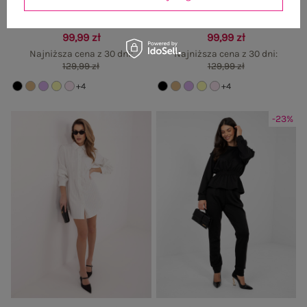
Pastelowy żółty damski komplet z
Liliowy komplet ze spodniami typu
baskinką RUE PARIS
jogger RUE PARIS
99,99 zł
99,99 zł
Najniższa cena z 30 dni:
Najniższa cena z 30 dni:
129,99 zł
129,99 zł
+4
+4
-23%