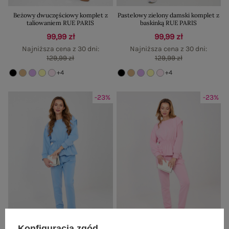
Beżowy dwuczęściowy komplet z
Pastelowy zielony damski komplet z
taliowaniem RUE PARIS
baskinką RUE PARIS
99,99 zł
99,99 zł
Najniższa cena z 30 dni:
Najniższa cena z 30 dni:
129,99 zł
129,99 zł
+4
+4
-23%
-23%
Konfiguracja zgód