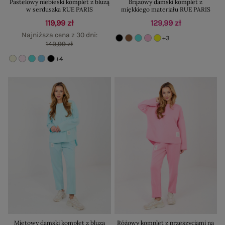
Pastelowy niebieski komplet z bluzą
Brązowy damski komplet z
w serduszka RUE PARIS
miękkiego materiału RUE PARIS
119,99 zł
129,99 zł
Najniższa cena z 30 dni:
+3
149,99 zł
+4
Miętowy damski komplet z bluzą
Różowy komplet z przeszyciami na