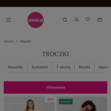
Dołącz i zyskaj -15%
eButik
troczki
TROCZKI
Nowości
Sukienki
T-shirty
Bluzki
Spodn
Filtrowanie
-38%
Nowość