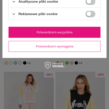
Analityczne pliki cookie
Reklamowe pliki cookie
Potwierdzam wszystkie
Beżowy casualowy komplet z
Pastelowy niebieski dresowy
aplikacjami RUE PARIS
komplet z cekinami RUE PARIS
Cena regularna:
159,99 zł
Cena regularna:
159,99 zł
Potwierdzam wymagane
99,99 zł
99,99 zł
Najniższa cena z 30 dni:
111,99 zł
Najniższa cena z 30 dni:
111,99 zł
+4
+4
-38%
-38%