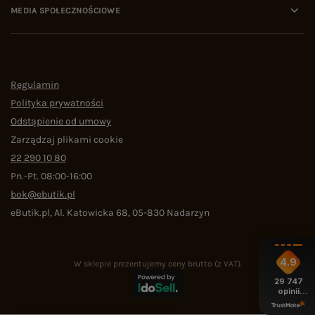
MEDIA SPOŁECZNOŚCIOWE
Regulamin
Polityka prywatności
Odstąpienie od umowy
Zarządzaj plikami cookie
22 290 10 80
Pn.-Pt. 08:00-16:00
bok@ebutik.pl
eButik.pl
,
Al. Katowicka 68
,
05-830
Nadarzyn
4.9
W sklepie prezentujemy ceny brutto (z VAT).
29 747
opinii
z całego
okresu