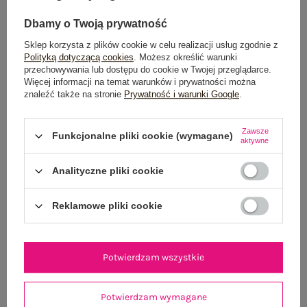
+3
+3
Dbamy o Twoją prywatność
Sklep korzysta z plików cookie w celu realizacji usług zgodnie z
Polityką dotyczącą cookies
. Możesz określić warunki
przechowywania lub dostępu do cookie w Twojej przeglądarce.
Więcej informacji na temat warunków i prywatności można
znaleźć także na stronie
Prywatność i warunki Google
.
Zawsze
Funkcjonalne pliki cookie (wymagane)
aktywne
Analityczne pliki cookie
Reklamowe pliki cookie
Miętowa marynarka z koronkowym
Ecru damska marynarka z
wykończeniem
poduszkami na ramionach
Potwierdzam wszystkie
119,99 zł
119,99 zł
+3
+3
Potwierdzam wymagane