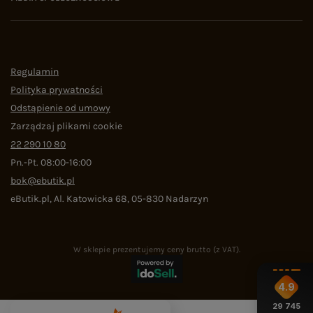
Regulamin
Polityka prywatności
Odstąpienie od umowy
Zarządzaj plikami cookie
22 290 10 80
Pn.-Pt. 08:00-16:00
bok@ebutik.pl
eButik.pl
,
Al. Katowicka 68
,
05-830
Nadarzyn
W sklepie prezentujemy ceny brutto (z VAT).
4.9
29 745