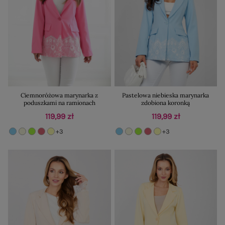
Ciemnoróżowa marynarka z
Pastelowa niebieska marynarka
poduszkami na ramionach
zdobiona koronką
119,99 zł
119,99 zł
+3
+3