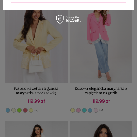
Pastelowa żółta elegancka
Różowa elegancka marynarka z
marynarka z podszewką
zapięciem na guzik
119,99 zł
119,99 zł
+3
+3