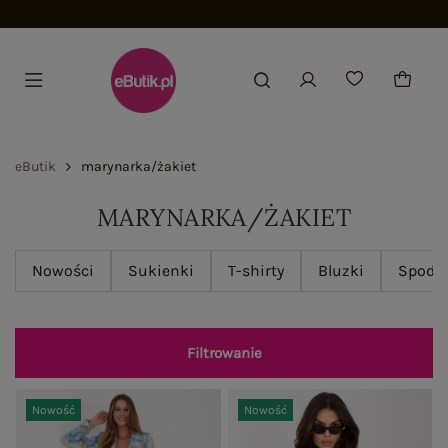
Dołącz i zyskaj -15%
eButik
marynarka/żakiet
MARYNARKA/ŻAKIET
Nowości
Sukienki
T-shirty
Bluzki
Spodn
Filtrowanie
Nowość
Nowość