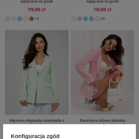
zapięciem na guzik
zapięciem na guzik
119,99 zł
119,99 zł
+3
+3
Miętowa elegancka marynarka z
Pastelowa różowa damska
koronką
marynarka zdobiona koronką
119,99 zł
119,99 zł
Konfiguracja zgód