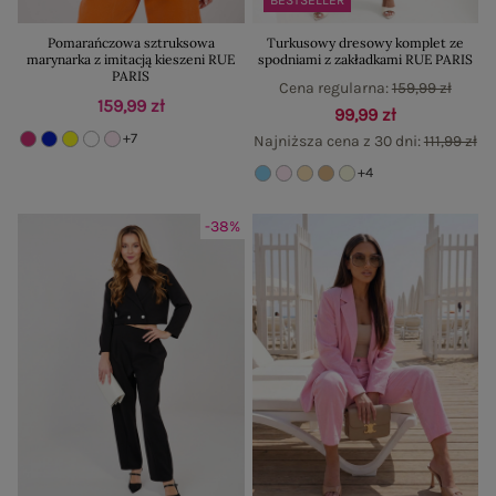
Pomarańczowa sztruksowa
Turkusowy dresowy komplet ze
marynarka z imitacją kieszeni RUE
spodniami z zakładkami RUE PARIS
PARIS
Cena regularna:
159,99 zł
159,99 zł
99,99 zł
+7
Najniższa cena z 30 dni:
111,99 zł
+4
-38%