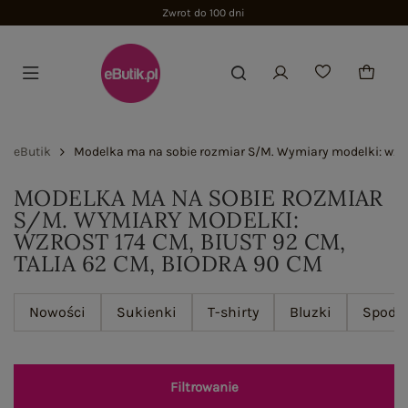
Zwrot do 100 dni
eButik
Modelka ma na sobie rozmiar S/M. Wymiary modelki: wzrost
MODELKA MA NA SOBIE ROZMIAR
S/M. WYMIARY MODELKI:
WZROST 174 CM, BIUST 92 CM,
TALIA 62 CM, BIODRA 90 CM
Nowości
Sukienki
T-shirty
Bluzki
Spodn
Filtrowanie