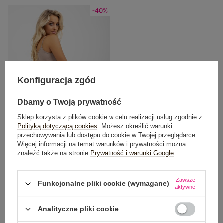
-40%
Konfiguracja zgód
Dbamy o Twoją prywatność
Sklep korzysta z plików cookie w celu realizacji usług zgodnie z
Polityką dotyczącą cookies
. Możesz określić warunki
przechowywania lub dostępu do cookie w Twojej przeglądarce.
Więcej informacji na temat warunków i prywatności można
Ciemnobeżowe damskie spodnie
znaleźć także na stronie
Prywatność i warunki Google
.
dresowe z wiązaniem
Cena regularna:
99,99 zł
Zawsze
59,99 zł
Funkcjonalne pliki cookie (wymagane)
aktywne
Najniższa cena z 30 dni:
66,49 zł
Analityczne pliki cookie