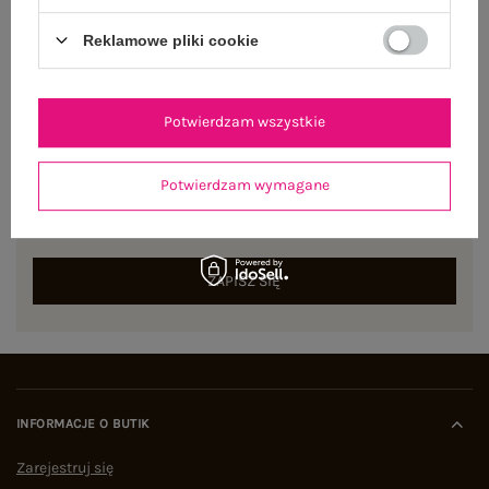
Reklamowe pliki cookie
Potwierdzam wszystkie
NEWSLETTER
Potwierdzam wymagane
Zapisz się do naszego newslettera i otrzymaj 15% zniżki na
pierwsze zamówienie
ZAPISZ SIĘ
INFORMACJE O BUTIK
Zarejestruj się