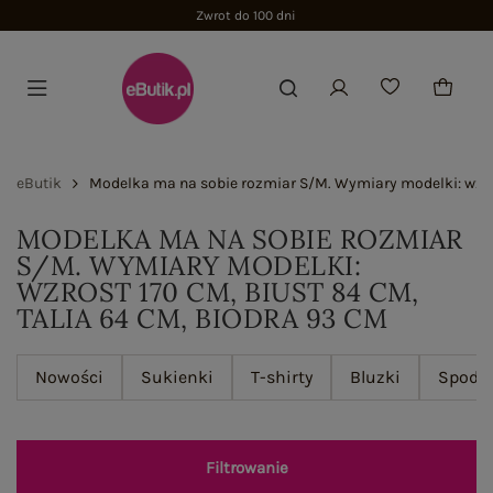
Zwrot do 100 dni
eButik
Modelka ma na sobie rozmiar S/M. Wymiary modelki: wzros
MODELKA MA NA SOBIE ROZMIAR
S/M. WYMIARY MODELKI:
WZROST 170 CM, BIUST 84 CM,
TALIA 64 CM, BIODRA 93 CM
Nowości
Sukienki
T-shirty
Bluzki
Spodn
Filtrowanie