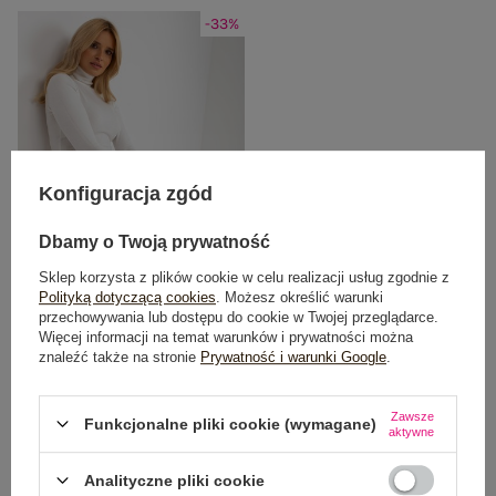
-33%
Konfiguracja zgód
Dbamy o Twoją prywatność
Sklep korzysta z plików cookie w celu realizacji usług zgodnie z
Polityką dotyczącą cookies
. Możesz określić warunki
przechowywania lub dostępu do cookie w Twojej przeglądarce.
Biała dzianinowa sukienka
Więcej informacji na temat warunków i prywatności można
dopasowana z golfem
znaleźć także na stronie
Prywatność i warunki Google
.
Cena regularna:
89,99 zł
59,99 zł
Zawsze
Funkcjonalne pliki cookie (wymagane)
Najniższa cena z 30 dni:
71,99 zł
aktywne
Analityczne pliki cookie