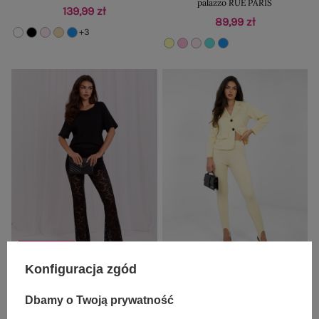
palazzo RUE PARIS
139,99 zł
89,99 zł
+3
BESTSELLER
Konfiguracja zgód
Czarne eleganckie spodnie dzwony z
Pastelowe żółte legginsy z zakładką
koronki RUE PARIS
na palec RUE PARIS
Dbamy o Twoją prywatność
79,99 zł
69,99 zł