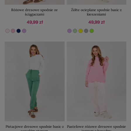
Różowe dresowe spodnie ze
Żółte ocieplane spodnie basic z
ściągaczami
kieszeniami
49,99 zł
49,99 zł
Pistacjowe dresowe spodnie basic z
Pastelowe różowe dresowe spodnie
wysokim stanem
joggery z bawełny