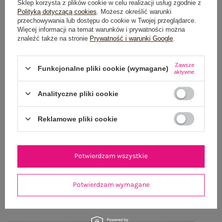
Sklep korzysta z plików cookie w celu realizacji usług zgodnie z
Polityką dotyczącą cookies
. Możesz określić warunki
przechowywania lub dostępu do cookie w Twojej przeglądarce.
Więcej informacji na temat warunków i prywatności można
znaleźć także na stronie
Prywatność i warunki Google
.
Zawsze
Funkcjonalne pliki cookie (wymagane)
aktywne
Analityczne pliki cookie
Reklamowe pliki cookie
Potwierdzam wszystkie
Pastelowe różowe gładkie legginsy
Jasnobeżowe legginsy zakładane na
na palec RUE PARIS
palec RUE PARIS
Potwierdzam wymagane
69,99 zł
69,99 zł