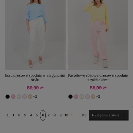
Ecru dresowe spodnie w eleganckim
Pastelowe różowe dresowe spodnie
stylu
z zakładkami
89,99 zł
89,99 zł
+2
+2
1
2
3
4
5
6
7
8
9
10
11
...
23
Następna strona