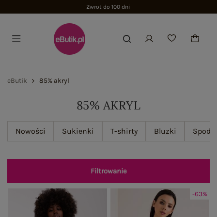
Zwrot do 100 dni
eButik
85% akryl
85% AKRYL
Nowości
Sukienki
T-shirty
Bluzki
Spodn
Filtrowanie
-63%