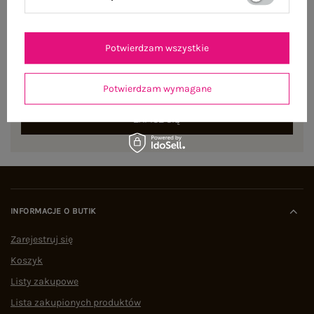
NEWSLETTER
Potwierdzam wszystkie
Zapisz się do naszego newslettera i otrzymaj 15% zniżki na
pierwsze zamówienie
Potwierdzam wymagane
ZAPISZ SIĘ
INFORMACJE O BUTIK
Zarejestruj się
Koszyk
Listy zakupowe
Lista zakupionych produktów