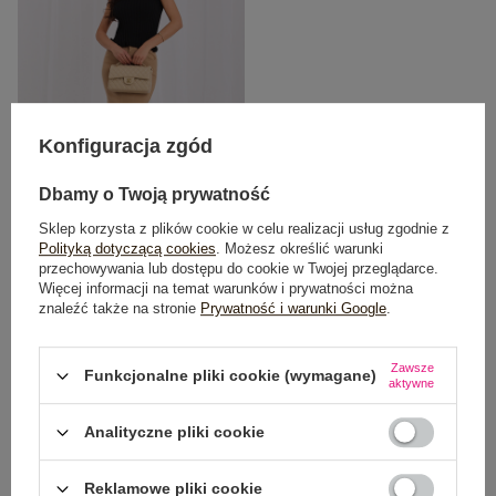
Konfiguracja zgód
Dbamy o Twoją prywatność
Sklep korzysta z plików cookie w celu realizacji usług zgodnie z
Polityką dotyczącą cookies
. Możesz określić warunki
Czarna bluzka Penny RUE PARIS
przechowywania lub dostępu do cookie w Twojej przeglądarce.
Cena regularna:
59,99 zł
Więcej informacji na temat warunków i prywatności można
19,99 zł
znaleźć także na stronie
Prywatność i warunki Google
.
Najniższa cena z 30 dni:
29,99 zł
Zawsze
Funkcjonalne pliki cookie (wymagane)
aktywne
Analityczne pliki cookie
Reklamowe pliki cookie