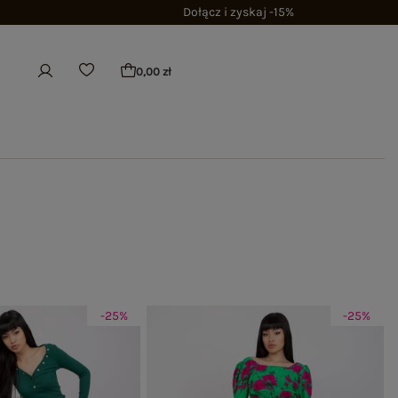
Dołącz i zyskaj -15%
0,00 zł
-25%
-25%