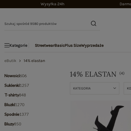
Wysyłka 24h
Darmo
Streetwear
Basic
Plus Size
Wyprzedaże
Kategorie
eButik
14% elastan
14% ELASTAN
(
4
)
Nowości
606
Sukienki
1257
KATEGORIA
K
T-shirty
848
Bluzki
1270
Spodnie
1377
Bluzy
850