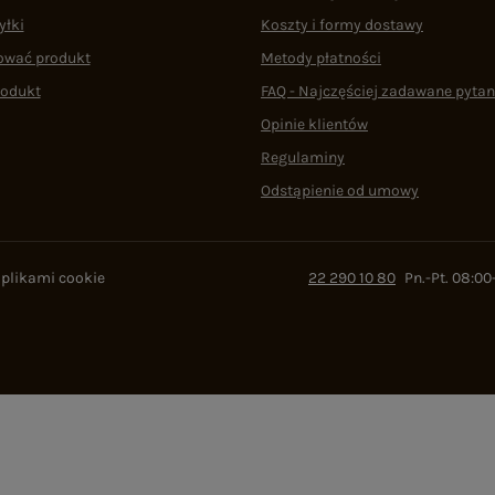
yłki
Koszty i formy dostawy
ować produkt
Metody płatności
rodukt
FAQ - Najczęściej zadawane pytan
Opinie klientów
Regulaminy
Odstąpienie od umowy
 plikami cookie
22 290 10 80
Pn.-Pt. 08:00