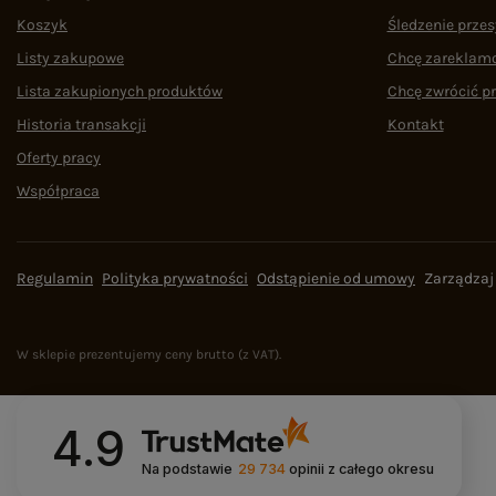
Koszyk
Śledzenie przes
Listy zakupowe
Chcę zareklam
Lista zakupionych produktów
Chcę zwrócić p
Historia transakcji
Kontakt
Oferty pracy
Współpraca
Regulamin
Polityka prywatności
Odstąpienie od umowy
Zarządzaj
W sklepie prezentujemy ceny brutto (z VAT).
4.9
Na podstawie
29 734
opinii
z całego okresu