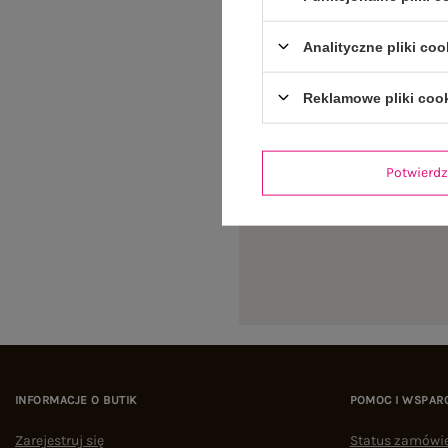
Analityczne pliki coo
Reklamowe pliki coo
Potwier
INFORMACJE O BUTIK
POMOC I WSPAR
Zarejestruj się
Status zamówi