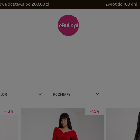
wa dostawa od 200,00 zł
Zwrot do 100 dni
OLOR
ROZMIARY
-18%
-45%