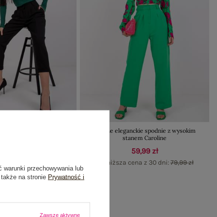
ie spodnie z kieszeniami
Zielone eleganckie spodnie z wysokim
Naomi
stanem Caroline
gularna:
79,99 zł
59,99 zł
59,99 zł
Najniższa cena z 30 dni:
79,99 zł
ć warunki przechowywania lub
ena z 30 dni:
69,99 zł
 także na stronie
Prywatność i
Zawsze aktywne