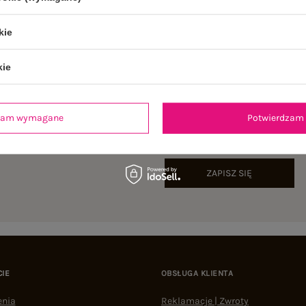
kie
kie
NEWSLETTER
dzam wymagane
Potwierdzam 
Zapisz się do naszego newslettera i otrzymaj 15% zniżki 
ZAPISZ SIĘ
CIE
OBSŁUGA KLIENTA
enia
Reklamacje | Zwroty