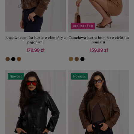
BESTSELLER
Brązowa damska kurtka z ekoskóry z
Camelowa kurtka bomber z efektem
pagonami
zamszu
179,99 zł
159,99 zł
Nowość
Nowość