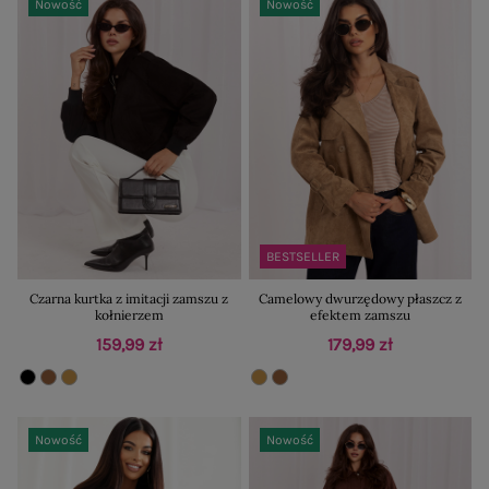
Nowość
Nowość
BESTSELLER
Czarna kurtka z imitacji zamszu z
Camelowy dwurzędowy płaszcz z
kołnierzem
efektem zamszu
159,99 zł
179,99 zł
Nowość
Nowość