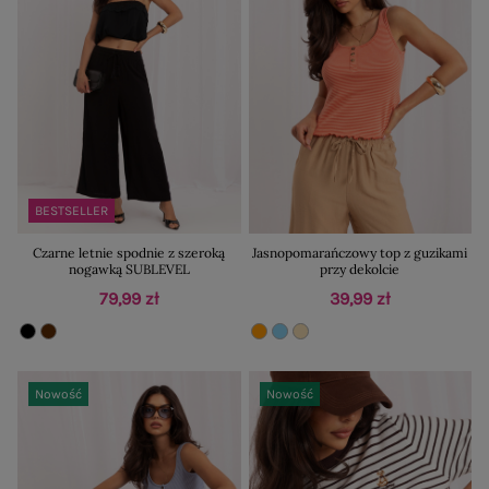
BESTSELLER
Czarne letnie spodnie z szeroką
Jasnopomarańczowy top z guzikami
nogawką SUBLEVEL
przy dekolcie
79,99 zł
39,99 zł
Nowość
Nowość