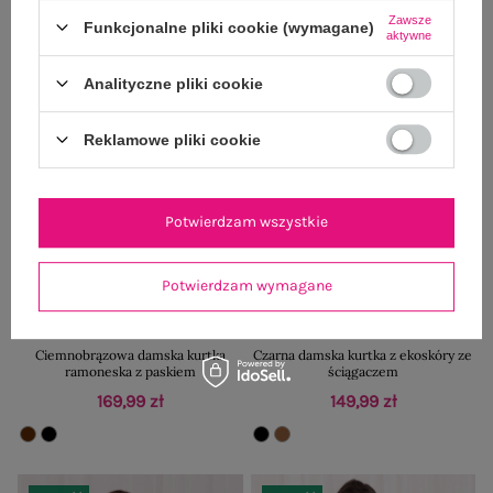
Zawsze
Funkcjonalne pliki cookie (wymagane)
aktywne
Nowość
Nowość
Analityczne pliki cookie
Reklamowe pliki cookie
Potwierdzam wszystkie
Potwierdzam wymagane
BESTSELLER
BESTSELLER
Ciemnobrązowa damska kurtka
Czarna damska kurtka z ekoskóry ze
ramoneska z paskiem
ściągaczem
169,99 zł
149,99 zł