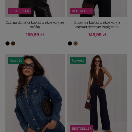
BESTSELLER
BESTSELLER
Czarna damska kurtka z ekoskóry ze
Brązowa kurtka z ekoskóry z
stójką
asymetrycznym zapięciem
169,99 zł
149,99 zł
Nowość
Nowość
BESTSELLER