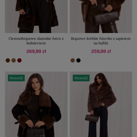
Ciemnobrązowe damskie futro z
Brązowe krótkie futerko z zapiciem
kołnierzem
na haftki
269,99 zł
259,99 zł
Nowość
Nowość