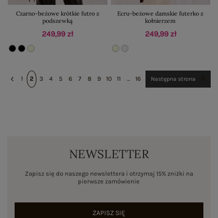
Czarno-beżowe krótkie futro z
Ecru-beżowe damskie futerko z
podszewką
kołnierzem
249,99 zł
249,99 zł
1
2
3
4
5
6
7
8
9
10
11
...
16
Następna strona
NEWSLETTER
Zapisz się do naszego newslettera i otrzymaj 15% zniżki na
pierwsze zamówienie
ZAPISZ SIĘ