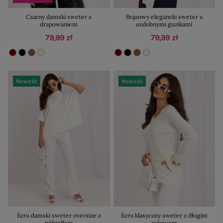
Czarny damski sweter z
Brązowy elegancki sweter z
drapowaniem
ozdobnymi guzikami
79,99 zł
79,99 zł
Nowość
Nowość
Ecru damski sweter oversize z
Ecru klasyczny sweter z długim
półgolfem
rękawem