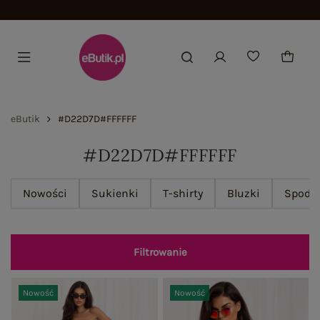
Dołącz i zyskaj -15%
eButik
#D22D7D#FFFFFF
#D22D7D#FFFFFF
Nowości
Sukienki
T-shirty
Bluzki
Spodn
Filtrowanie
Nowość
Nowość