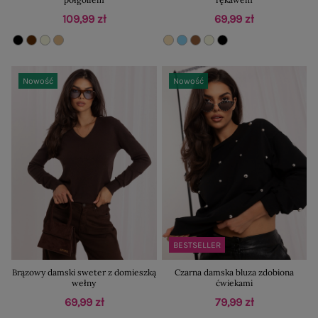
109,99 zł
69,99 zł
Nowość
Nowość
BESTSELLER
Brązowy damski sweter z domieszką
Czarna damska bluza zdobiona
wełny
ćwiekami
69,99 zł
79,99 zł