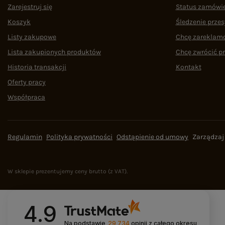
Zarejestruj się
Status zamówi
Koszyk
Śledzenie przes
Listy zakupowe
Chcę zareklam
Lista zakupionych produktów
Chcę zwrócić p
Historia transakcji
Kontakt
Oferty pracy
Współpraca
Regulamin
Polityka prywatności
Odstąpienie od umowy
Zarządzaj
W sklepie prezentujemy ceny brutto (z VAT).
4.9
Na podstawie
29 734
opinii
z całego okresu