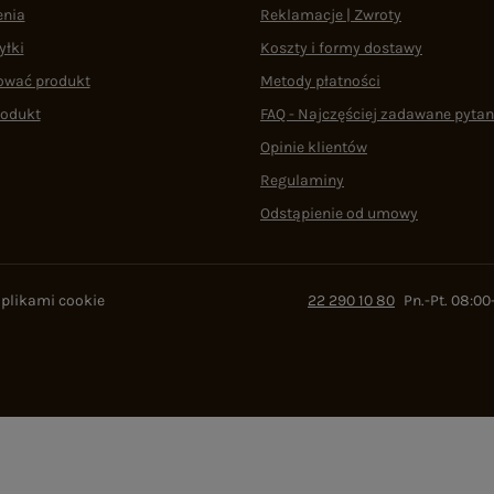
enia
Reklamacje | Zwroty
yłki
Koszty i formy dostawy
ować produkt
Metody płatności
rodukt
FAQ - Najczęściej zadawane pytan
Opinie klientów
Regulaminy
Odstąpienie od umowy
 plikami cookie
22 290 10 80
Pn.-Pt. 08:00