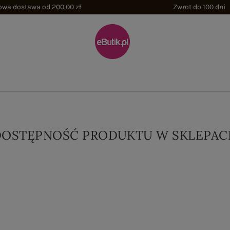
wa dostawa od 200,00 zł
Zwrot do 100 dni
DOSTĘPNOŚĆ PRODUKTU W SKLEPAC