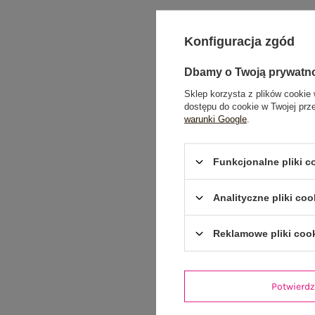
Konfiguracja zgód
Dbamy o Twoją prywatn
Sklep korzysta z plików cookie 
dostępu do cookie w Twojej prz
warunki Google
.
Funkcjonalne pliki 
Analityczne pliki coo
Reklamowe pliki coo
Potwier