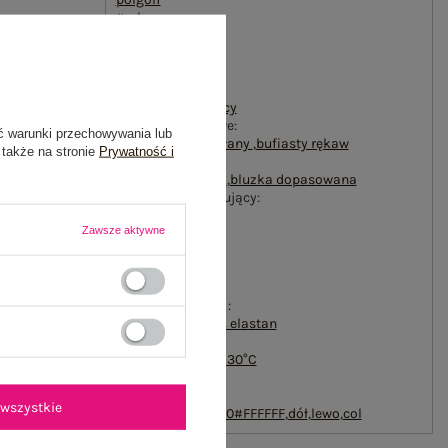
#rękaw:
długi rękaw
#styl:
vintage
#okazja:
codzienne
,
do pracy
#cechy dodatkowe:
ć warunki przechowywania lub
materiał prążkowany
,
bufiasty rękaw
 także na stronie
Prywatność i
#typ produktu:
bluzka codzienna
,
bluzka dopasowana
#materiał dominujący:
bawełna
Zawsze aktywne
#długość:
standardowa
#zapięcie:
brak
#skład materiału :
90% bawełna
,
10% elastan
#sposób prania :
pranie w pralce w 30°C
emblemat_FP:
txt_COTTON
wszystkie
COMFORT#546070#FFFFFF
,
dół
,
lewo
,
col