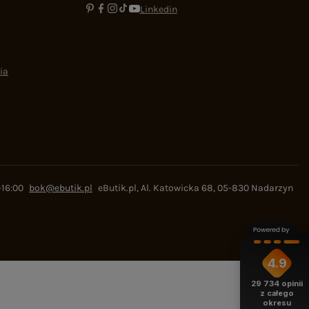
Linkedin
ia
-16:00
bok@ebutik.pl
eButik.pl
,
Al. Katowicka 68
,
05-830
Nadarzyn
4.9
29 734
opinii
z całego
okresu