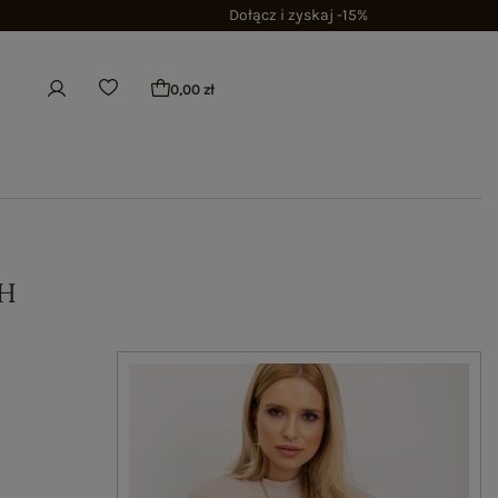
Dołącz i zyskaj -15%
0,00 zł
H