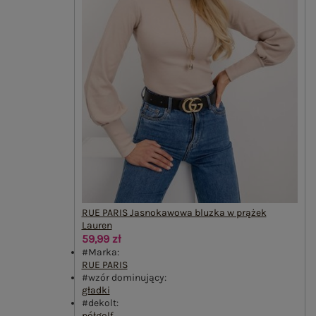
RUE PARIS Jasnokawowa bluzka w prążek
Lauren
59,99 zł
#Marka:
RUE PARIS
#wzór dominujący:
gładki
#dekolt:
półgolf