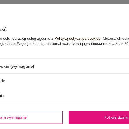
ość
w celu realizacji usług zgodnie z
Polityką dotyczącą cookies
. Możesz określi
eglądarce. Więcej informacji na temat warunków i prywatności można znaleźć
cookie (wymagane)
kie
kie
dzam wymagane
Potwierdzam 