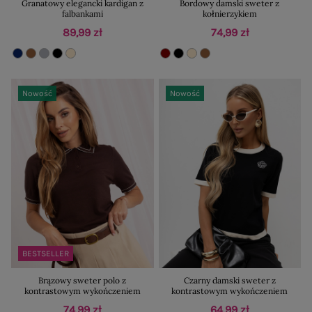
Granatowy elegancki kardigan z
Bordowy damski sweter z
falbankami
kołnierzykiem
89,99 zł
74,99 zł
Nowość
Nowość
BESTSELLER
Brązowy sweter polo z
Czarny damski sweter z
kontrastowym wykończeniem
kontrastowym wykończeniem
74,99 zł
64,99 zł