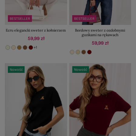
BESTSELLER
BESTSELLER
Ecru elegancki sweter z kołnierzem
Bordowy sweter z ozdobnymi
guzikami na rękawach
59,99 zł
59,99 zł
+1
Nowość
Nowość