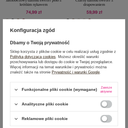
Jasnobeżowy damski sweter polo z
Czarny damski sweter z
krótkim rękawem
drapowaniem
74,99 zł
59,99 zł
Konfiguracja zgód
Nowość
Nowość
Dbamy o Twoją prywatność
Sklep korzysta z plików cookie w celu realizacji usług zgodnie z
Polityką dotyczącą cookies
. Możesz określić warunki
przechowywania lub dostępu do cookie w Twojej przeglądarce.
Więcej informacji na temat warunków i prywatności można
znaleźć także na stronie
Prywatność i warunki Google
.
Zawsze
Funkcjonalne pliki cookie (wymagane)
aktywne
BESTSELLER
BESTSELLER
Analityczne pliki cookie
Jasnobeżowy rozpinany sweter z
Jasnobeżowy sweter z ozdobnymi
falbankami
guzikami
Reklamowe pliki cookie
89,99 zł
59,99 zł