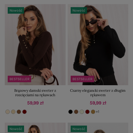
Nowość
Nowość
BESTSELLER
BESTSELLER
Brązowy damski sweter z
Czarny elegancki sweter z długim
rozcięciami na rękawach
rękawem
59,99 zł
59,99 zł
+1
Nowość
Nowość