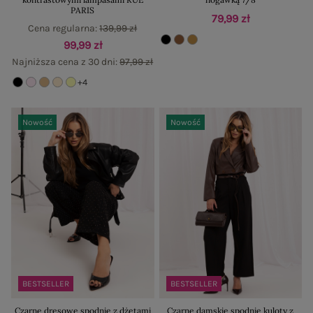
PARIS
79,99 zł
Cena regularna:
139,99 zł
99,99 zł
Najniższa cena z 30 dni:
97,99 zł
+4
Nowość
Nowość
BESTSELLER
BESTSELLER
Czarne dresowe spodnie z dżetami
Czarne damskie spodnie kuloty z