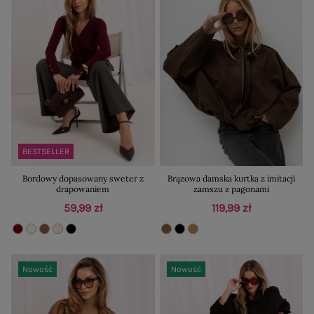
BESTSELLER
Bordowy dopasowany sweter z
Brązowa damska kurtka z imitacji
drapowaniem
zamszu z pagonami
59,99 zł
119,99 zł
Nowość
Nowość