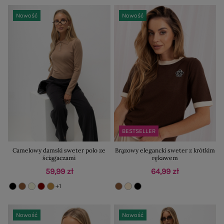
Nowość
Nowość
BESTSELLER
Camelowy damski sweter polo ze
Brązowy elegancki sweter z krótkim
ściągaczami
rękawem
59,99 zł
64,99 zł
+1
Nowość
Nowość