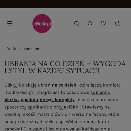
Dołącz i zyskaj -15%
eButik
codzienne
UBRANIA NA CO DZIEŃ – WYGODA
I STYL W KAŻDEJ SYTUACJI
Odkryj kolekcję
ubrań
na co dzień
, które łączą komfort i
modny design. Znajdziesz tu casualowe
sukienki
,
bluzka
,
spodnie
,
dresy i komplety
, idealne do pracy, na
spacer czy spotkanie z przyjaciółmi. Stawiamy na
wysoką jakość materiałów i uniwersalne fasony, które
pasują do różnych stylizacji. Wybierz modę, która
zapewni Ci wygodę i świetny wygląd każdego dnia!