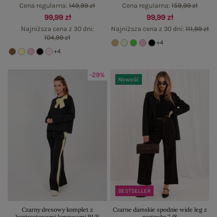
Cena regularna:
149,99 zł
Cena regularna:
159,99 zł
99,99 zł
99,99 zł
Najniższa cena z 30 dni:
Najniższa cena z 30 dni:
111,99 zł
104,99 zł
+4
+4
-29%
Nowość
BESTSELLER
Czarny dresowy komplet z
Czarne damskie spodnie wide leg z
kontrastowymi lampasami RUE
nogawką 7/8