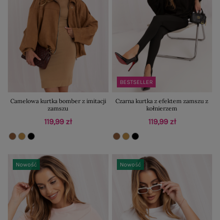
BESTSELLER
Camelowa kurtka bomber z imitacji
Czarna kurtka z efektem zamszu z
zamszu
kołnierzem
119,99 zł
119,99 zł
Nowość
Nowość