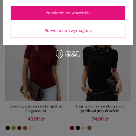
+1
Potwierdzam wszystkie
Nowość
Nowość
Potwierdzam wymagane
Bordowy damski sweter golf ze
Czarny damski sweter polo z
ściągaczami
guzikami przy dekolcie
49,99 zł
74,99 zł