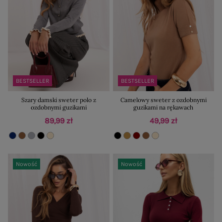
BESTSELLER
BESTSELLER
Szary damski sweter polo z
Camelowy sweter z ozdobnymi
ozdobnymi guzikami
guzikami na rękawach
89,99 zł
49,99 zł
Nowość
Nowość