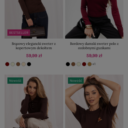
BESTSELLER
Brązowy elegancki sweter z
Bordowy damski sweter polo z
kopertowym dekoltem
ozdobnymi guzikami
59,99 zł
59,99 zł
+1
Nowość
Nowość