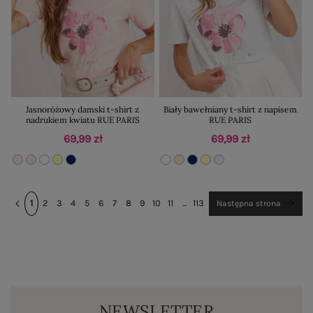
Jasnoróżowy damski t-shirt z
Biały bawełniany t-shirt z napisem
nadrukiem kwiatu RUE PARIS
RUE PARIS
69,99 zł
69,99 zł
1
2
3
4
5
6
7
8
9
10
11
...
113
Następna strona
NEWSLETTER