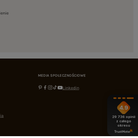
ienie
MEDIA SPOŁECZNOŚCIOWE
Linkedin
4.9
ia
29 736
opinii
z całego
okresu