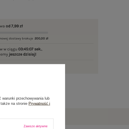
awa
od 7,99 zł
mowej dostawy brakuje
200,00 zł
w w ciągu
03:45:06 sek.
,
ślemy
jeszcze dzisiaj!
ni na zwrot
ć warunki przechowywania lub
 także na stronie
Prywatność i
Zawsze aktywne