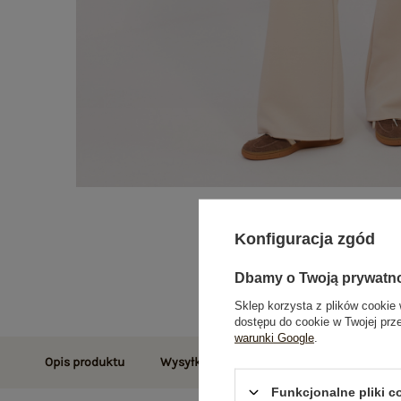
Konfiguracja zgód
Dbamy o Twoją prywatn
Sklep korzysta z plików cookie 
dostępu do cookie w Twojej prz
warunki Google
.
Opis produktu
Wysyłka i dostawa
Zwroty i reklamac
Funkcjonalne pliki 