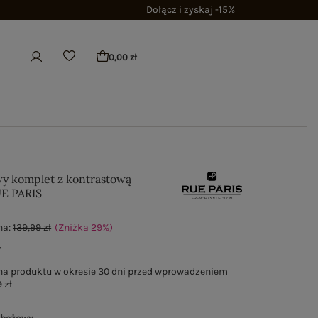
Dołącz i zyskaj -15%
0,00 zł
y komplet z kontrastową
UE PARIS
na:
139,99 zł
(Zniżka
29
%
)
ł
na produktu w okresie 30 dni przed wprowadzeniem
 zł