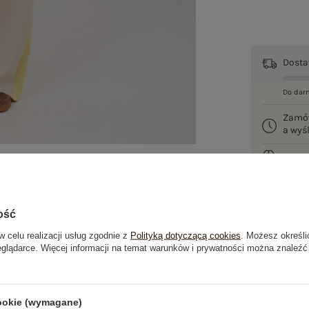
Dost
Do dar
Zamó
a wy
100 d
ość
w celu realizacji usług zgodnie z
Polityką dotyczącą cookies
. Możesz określi
eglądarce. Więcej informacji na temat warunków i prywatności można znaleźć
je
Opinie o produkcie
(0)
cookie (wymagane)