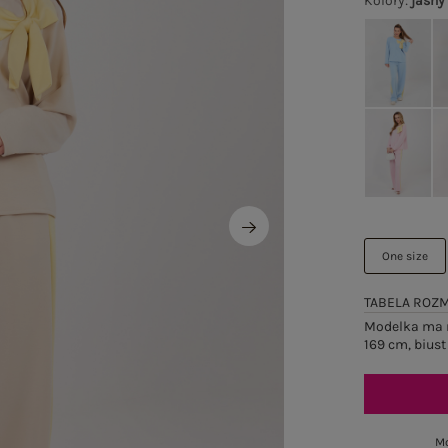
Kolory
:
jasny
One size
TABELA ROZ
Modelka ma n
169 cm, biust
Mo