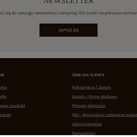
NEWSLETTER
sz się do naszego newslettera i otrzymaj 15% zniżki na pierwsze zamów
ZAPISZ SIĘ
CIE
OBSŁUGA KLIENTA
enia
Reklamacje | Zwroty
yłki
Koszty i formy dostawy
ować produkt
Metody płatności
rodukt
FAQ - Najczęściej zadawane pytan
Opinie klientów
Regulaminy