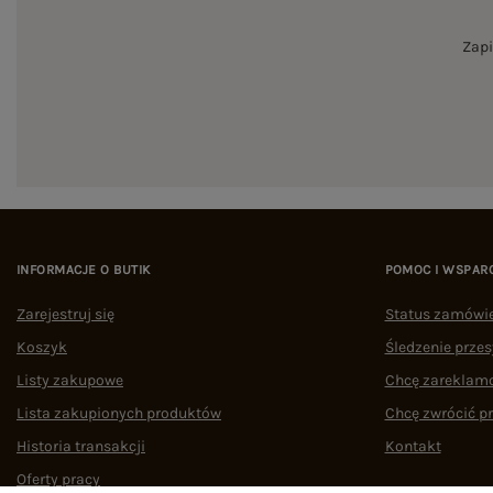
Zapi
INFORMACJE O BUTIK
POMOC I WSPAR
Zarejestruj się
Status zamówi
Koszyk
Śledzenie przes
Listy zakupowe
Chcę zareklam
Lista zakupionych produktów
Chcę zwrócić p
Historia transakcji
Kontakt
Oferty pracy