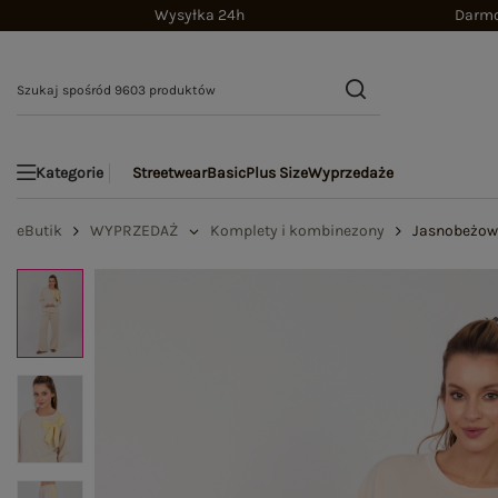
Wysyłka 24h
Darmo
Streetwear
Basic
Plus Size
Wyprzedaże
Kategorie
eButik
WYPRZEDAŻ
Komplety i kombinezony
Jasnobeżowy