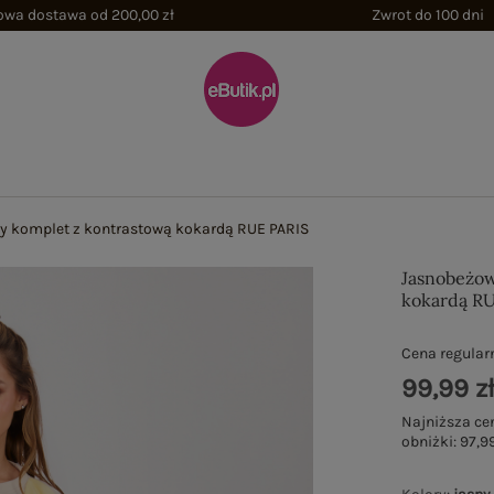
wa dostawa od 200,00 zł
Zwrot do 100 dni
 komplet z kontrastową kokardą RUE PARIS
Jasnobeżow
kokardą R
Cena regular
99,99 z
Najniższa ce
obniżki:
97,99