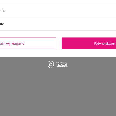
kie
OSTATNIO OGLĄDANE
kie
dzam wymagane
Potwierdzam 