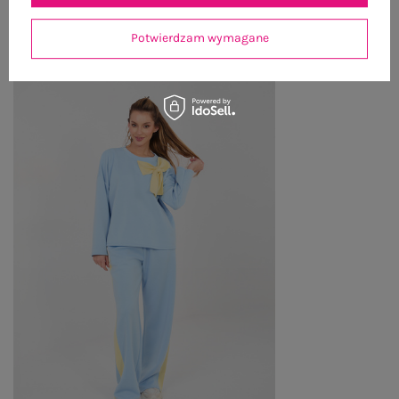
OSTATNIO OGLĄDANE
Zobacz wszystko
Potwierdzam wymagane