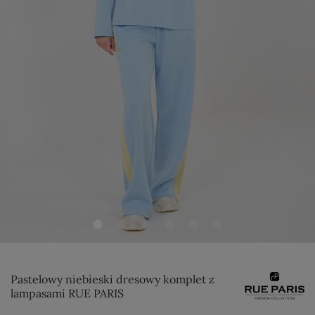
Pastelowy niebieski dresowy komplet z
lampasami RUE PARIS