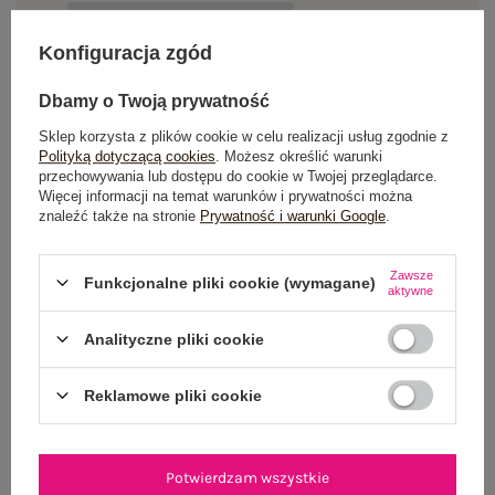
Do darmowej dostawy brakuje
200,00 zł
Konfiguracja zgód
Wysyłka w
poniedziałek
Dbamy o Twoją prywatność
100 dni na zwrot
Sklep korzysta z plików cookie w celu realizacji usług zgodnie z
Polityką dotyczącą cookies
. Możesz określić warunki
przechowywania lub dostępu do cookie w Twojej przeglądarce.
Więcej informacji na temat warunków i prywatności można
OPIS PRODUKTU
znaleźć także na stronie
Prywatność i warunki Google
.
GŁÓWNE PARAMETRY
Zawsze
Funkcjonalne pliki cookie (wymagane)
aktywne
OPINIE O PRODUKCIE
(0)
Analityczne pliki cookie
WYSYŁKA I DOSTAWA
Reklamowe pliki cookie
ZWROTY I REKLAMACJE
Potwierdzam wszystkie