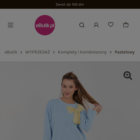
Zwrot do 100 dni
eButik
WYPRZEDAŻ
Komplety i kombinezony
Pastelowy n