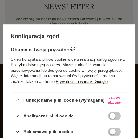
NEWSLETTER
Zapisz się do naszego newslettera i otrzymaj 15% zniżki na
pierwsze zamówienie
Konfiguracja zgód
ZAPISZ SIĘ
Dbamy o Twoją prywatność
Sklep korzysta z plików cookie w celu realizacji usług zgodnie z
Polityką dotyczącą cookies
. Możesz określić warunki
przechowywania lub dostępu do cookie w Twojej przeglądarce.
Więcej informacji na temat warunków i prywatności można
znaleźć także na stronie
Prywatność i warunki Google
.
INFORMACJE O BUTIK
Zarejestruj się
Zawsze
Funkcjonalne pliki cookie (wymagane)
aktywne
Koszyk
Listy zakupowe
Analityczne pliki cookie
Lista zakupionych produktów
Reklamowe pliki cookie
Historia transakcji