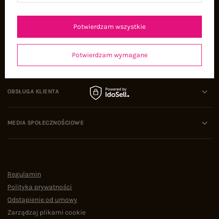
Oferty pracy
Współpraca
Potwierdzam wszystkie
Potwierdzam wymagane
POMOC I WSPARCIE
OBSŁUGA KLIENTA
MEDIA SPOŁECZNOŚCIOWE
Regulamin
Polityka prywatności
Odstąpienie od umowy
Zarządzaj plikami cookie