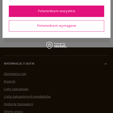
NEWSLETTER
Zapisz się do naszego newslettera i otrzymaj 15% zniżki na
Potwierdzam wszystkie
pierwsze zamówienie
Potwierdzam wymagane
ZAPISZ SIĘ
INFORMACJE O BUTIK
Zarejestruj się
Koszyk
Listy zakupowe
Lista zakupionych produktów
Historia transakcji
Oferty pracy