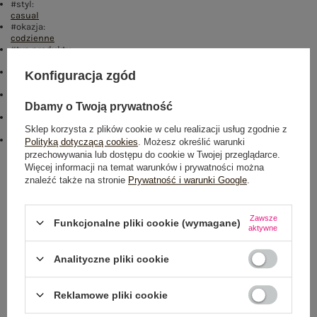
#styl:
casual
#okazja:
codzienne
#typ produktu:
spódnica jeansowa
#materiał dominujący:
Konfiguracja zgód
bawełna
#skład materiału :
69% bawełna
,
29% poliester
,
1% wiskoza
,
1% spandex
Dbamy o Twoją prywatność
#zapięcie:
suwak
Sklep korzysta z plików cookie w celu realizacji usług zgodnie z
#sposób prania :
Polityką dotyczącą cookies
. Możesz określić warunki
pranie w pralce w 30°C
przechowywania lub dostępu do cookie w Twojej przeglądarce.
Więcej informacji na temat warunków i prywatności można
Rozmiar: XS
znaleźć także na stronie
Prywatność i warunki Google
.
Centrum Logistyczne Nadarzyn
Dostępny
Zawsze
Funkcjonalne pliki cookie (wymagane)
aktywne
Analityczne pliki cookie
Reklamowe pliki cookie