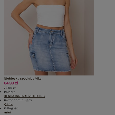
Niebieska spódnica Vika
64,99 zł
79,99 zł
#Marka:
DENIM INNOVATIVE DESING
#wzór dominujący:
gładki
#długość:
mini