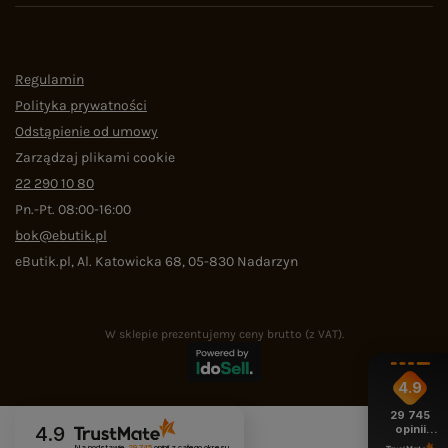
Regulamin
Polityka prywatności
Odstąpienie od umowy
Zarządzaj plikami cookie
22 290 10 80
Pn.-Pt. 08:00-16:00
bok@ebutik.pl
eButik.pl
,
Al. Katowicka 68
,
05-830
Nadarzyn
W sklepie prezentujemy ceny brutto (z VAT).
4.9
29 745
opinii
4.9
z całego
Na podstawie
29 745
opinii
z całego okresu