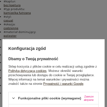
#kaptur:
bez kaptura
#typ produktu:
kamizelka futrzana
#styl:
casual
#okazja:
codzienne
#materiał dominujący:
poliester
#sezon:
jesień
,
zima
#wypełnienie:
Konfiguracja zgód
nie dotyczy
#ocieplenie:
bez ocieplenia
Dbamy o Twoją prywatność
#rękaw:
bez rękawów
Sklep korzysta z plików cookie w celu realizacji usług zgodnie z
#zapięcie:
Polityką dotyczącą cookies
. Możesz określić warunki
haftka
przechowywania lub dostępu do cookie w Twojej przeglądarce.
#cechy dodatkowe:
Więcej informacji na temat warunków i prywatności można
kieszenie
,
z podszewką
znaleźć także na stronie
Prywatność i warunki Google
.
#skład materiału :
100% poliester
#sposób prania :
Zawsze
pranie w pralce w 30°C
Funkcjonalne pliki cookie (wymagane)
aktywne
Rozmiar: S/M