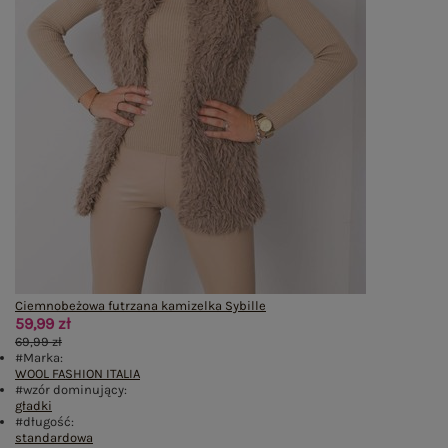
Ciemnobeżowa futrzana kamizelka Sybille
59,99 zł
69,99 zł
#Marka:
WOOL FASHION ITALIA
#wzór dominujący:
gładki
#długość:
standardowa