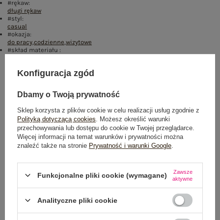
#rękaw:
długi rękaw
#styl:
casual
#okazja:
do pracy
,
codzienne
,
wizytowe
#skład materiału :
100% poliester
Konfiguracja zgód
Rozmiar: S
Centrum Logistyczne Nadarzyn
Dbamy o Twoją prywatność
Dostępny
Sklep korzysta z plików cookie w celu realizacji usług zgodnie z
Polityką dotyczącą cookies
. Możesz określić warunki
Rozmiar: M
przechowywania lub dostępu do cookie w Twojej przeglądarce.
Centrum Logistyczne Nadarzyn
Więcej informacji na temat warunków i prywatności można
Dostępny
znaleźć także na stronie
Prywatność i warunki Google
.
Rozmiar: L
Zawsze
Funkcjonalne pliki cookie (wymagane)
Centrum Logistyczne Nadarzyn
aktywne
Dostępny
Analityczne pliki cookie