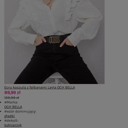
Ecru koszula z falbanami Layla OCH BELLA
89,99 zł
139,99 zł
#Marka:
OCH BELLA
#wzór dominujący:
gładki
#dekolt:
kołnierzyk