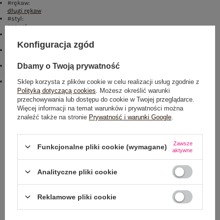
#rękaw:
długi rękaw
#styl:
casual
#okazja:
codzienne
Konfiguracja zgód
Kolory:
jasny fioletowy
#skład materiału :
Dbamy o Twoją prywatność
90% bawełna
,
10% elastan
emblemat_FP:
Sklep korzysta z plików cookie w celu realizacji usług zgodnie z
txt_COTTON COMFORT#546070#FFFFFF
,
dół
,
lewo
,
col
Polityką dotyczącą cookies
. Możesz określić warunki
przechowywania lub dostępu do cookie w Twojej przeglądarce.
Rozmiar: One size
Więcej informacji na temat warunków i prywatności można
znaleźć także na stronie
Prywatność i warunki Google
.
Centrum Logistyczne Nadarzyn
Dostępny
Zawsze
Funkcjonalne pliki cookie (wymagane)
aktywne
Analityczne pliki cookie
Reklamowe pliki cookie
NEWSLETTER