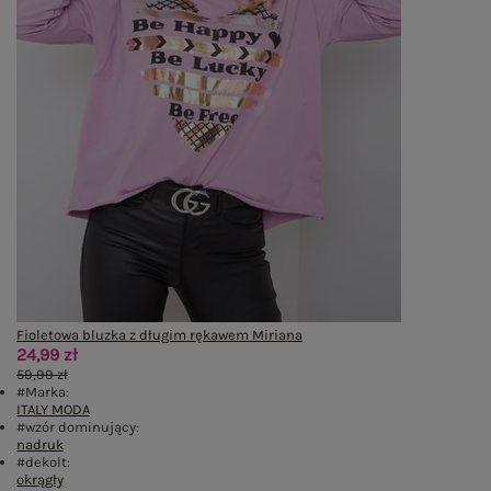
Fioletowa bluzka z długim rękawem Miriana
24,99 zł
59,99 zł
#Marka:
ITALY MODA
#wzór dominujący:
nadruk
#dekolt:
okrągły