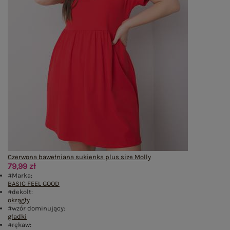
Czerwona bawełniana sukienka plus size Molly
79,99 zł
#Marka:
BASIC FEEL GOOD
#dekolt:
okrągły
#wzór dominujący:
gładki
#rękaw: