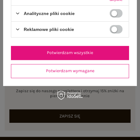
Dostępny
Analityczne pliki cookie
Rozmiar: 3XL
Centrum Logistyczne Nadarzyn
Reklamowe pliki cookie
Dostępny
Potwierdzam wszystkie
Potwierdzam wymagane
NEWSLETTER
Zapisz się do naszego newslettera i otrzymaj 15% zniżki na
pierwsze zamówienie
ZAPISZ SIĘ