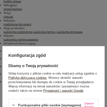
krótki rękaw
#długość:
przed kolano
#styl:
casual
#okazja:
codzienne
,
do pracy
#typ produktu:
sukienka codzienna
,
sukienka letnia
,
sukienka dresowa
#fason:
sukienka rozkloszowana
#materiał dominujący:
bawełna
#zapięcie:
brak
Konfiguracja zgód
#cechy dodatkowe:
marszczenia
Dbamy o Twoją prywatność
#skład materiału :
90% bawełna
,
10% elastan
Sklep korzysta z plików cookie w celu realizacji usług zgodnie z
#sposób prania :
Polityką dotyczącą cookies
. Możesz określić warunki
pranie w pralce w 30°C
emblemat_FP:
przechowywania lub dostępu do cookie w Twojej przeglądarce.
txt_PLUS SIZE#000000#FFFFFF
,
dół
,
lewo
,
col
,
txt_COTTON
Więcej informacji na temat warunków i prywatności można
COMFORT#546070#FFFFFF
znaleźć także na stronie
Prywatność i warunki Google
.
Rozmiar: 2XL
Zawsze
Centrum Logistyczne Nadarzyn
Funkcjonalne pliki cookie (wymagane)
aktywne