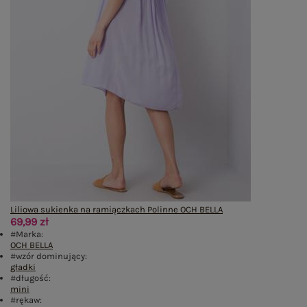
Liliowa sukienka na ramiączkach Polinne OCH BELLA
69,99 zł
#Marka:
OCH BELLA
#wzór dominujący:
gładki
#długość:
mini
#rękaw: