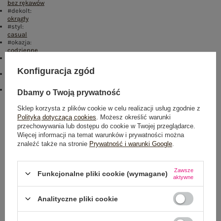
bez rękawów
#dekolt:
okrągły
#styl:
casual
#okazja:
codzienne
Kolory:
jasny fioletowy
Konfiguracja zgód
#skład materiału :
100% wiskoza
emblemat_FP:
Dbamy o Twoją prywatność
txt_VISCOSE COMFORT#546070#FFFFFF
,
dół
,
lewo
,
col
Sklep korzysta z plików cookie w celu realizacji usług zgodnie z
Rozmiar: S
Polityką dotyczącą cookies
. Możesz określić warunki
przechowywania lub dostępu do cookie w Twojej przeglądarce.
Centrum Logistyczne Nadarzyn
Więcej informacji na temat warunków i prywatności można
Dostępny
znaleźć także na stronie
Prywatność i warunki Google
.
Rozmiar: L
Zawsze
Centrum Logistyczne Nadarzyn
Funkcjonalne pliki cookie (wymagane)
aktywne
Dostępny
Analityczne pliki cookie