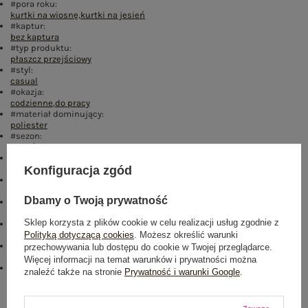
#pora roku:
kurtki na wiosnę
,
kurtki na jesień
#kaptur:
bez kaptura
#typ produktu:
płaszcz przejściowy
#styl:
casual
#okazja:
codzienne
,
do pracy
#materiał dominujący:
poliester
#sezon:
jesień
,
wiosna
#wypełnienie:
nie dotyczy
Konfiguracja zgód
#ocieplenie:
bez ocieplenia
Dbamy o Twoją prywatność
#rękaw:
rękaw 3/4
Sklep korzysta z plików cookie w celu realizacji usług zgodnie z
#zapięcie:
Polityką dotyczącą cookies
. Możesz określić warunki
wiązanie
,
zatrzask
#skład materiału :
przechowywania lub dostępu do cookie w Twojej przeglądarce.
100% poliester
Więcej informacji na temat warunków i prywatności można
#sposób prania :
znaleźć także na stronie
Prywatność i warunki Google
.
pranie w pralce w 30°C
Rozmiar: M