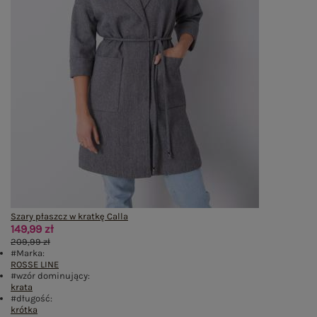
Szary płaszcz w kratkę Calla
149,99 zł
209,99 zł
#Marka:
ROSSE LINE
#wzór dominujący:
krata
#długość:
krótka