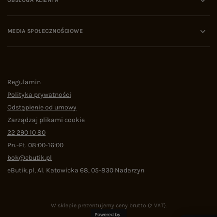
OBSŁUGA KLIENTA
MEDIA SPOŁECZNOŚCIOWE
Regulamin
Polityka prywatności
Odstąpienie od umowy
Zarządzaj plikami cookie
22 290 10 80
Pn.-Pt. 08:00-16:00
bok@ebutik.pl
eButik.pl
,
Al. Katowicka 68
,
05-830
Nadarzyn
W sklepie prezentujemy ceny brutto (z VAT).