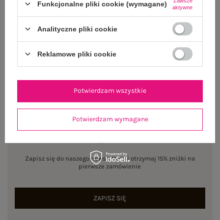
Zawsze
Funkcjonalne pliki cookie (wymagane)
aktywne
Centrum Logistyczne Nadarzyn
Dostępny
Analityczne pliki cookie
Rozmiar: XL
Reklamowe pliki cookie
Centrum Logistyczne Nadarzyn
Dostępny
Potwierdzam wszystkie
Potwierdzam wymagane
NEWSLETTER
Zapisz się do naszego newslettera i otrzymaj 15% zniżki na
pierwsze zamówienie
ZAPISZ SIĘ