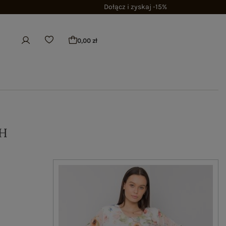
Dołącz i zyskaj -15%
0,00 zł
H