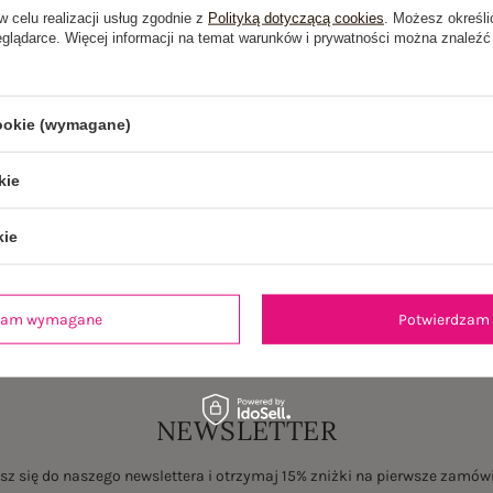
w celu realizacji usług zgodnie z
Polityką dotyczącą cookies
. Możesz określi
eglądarce. Więcej informacji na temat warunków i prywatności można znaleźć
cookie (wymagane)
kie
kie
dzam wymagane
Potwierdzam 
NEWSLETTER
sz się do naszego newslettera i otrzymaj 15% zniżki na pierwsze zamów