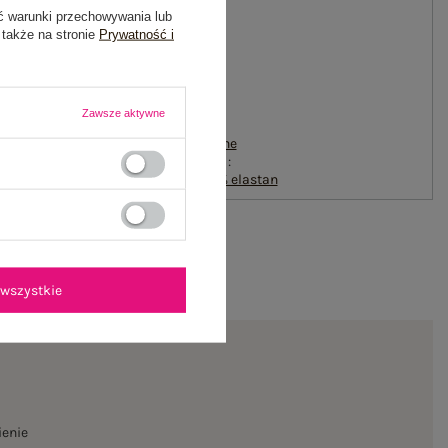
ć warunki przechowywania lub
#długość:
 także na stronie
Prywatność i
midi
#rękaw:
krótki rękaw
#styl:
casual
Zawsze aktywne
#okazja:
do pracy
,
codzienne
#skład materiału :
75% poliester
,
25% elastan
wszystkie
ienie