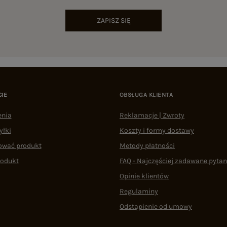
ZAPISZ SIĘ
CIE
OBSŁUGA KLIENTA
enia
Reklamacje | Zwroty
yłki
Koszty i formy dostawy
ować produkt
Metody płatności
rodukt
FAQ - Najczęściej zadawane pytan
Opinie klientów
Regulaminy
Odstąpienie od umowy