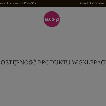
wa dostawa od 200,00 zł
Zwrot do 100 dni
DOSTĘPNOŚĆ PRODUKTU W SKLEPAC