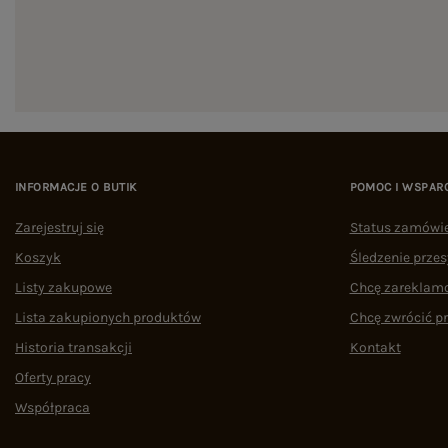
INFORMACJE O BUTIK
POMOC I WSPAR
Zarejestruj się
Status zamówi
Koszyk
Śledzenie przes
Listy zakupowe
Chcę zareklam
Lista zakupionych produktów
Chcę zwrócić p
Historia transakcji
Kontakt
Oferty pracy
Współpraca