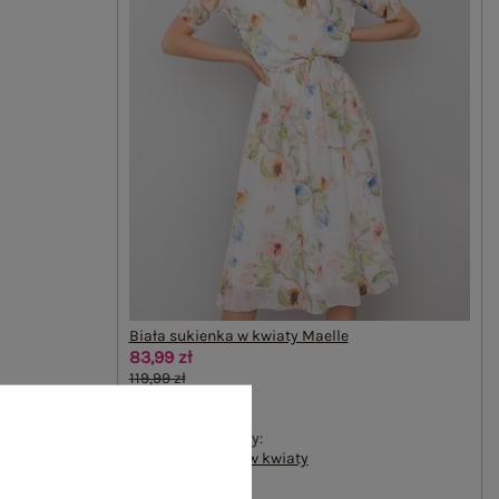
Biała sukienka w kwiaty Maelle
83,99 zł
119,99 zł
#Marka:
LAKERTA
#wzór dominujący:
kwiaty
,
sukienka w kwiaty
#dekolt:
okrągły