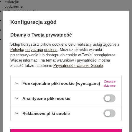
#okazja:
codzienne
#długość nogawki:
długa
#typ produktu:
Konfiguracja zgód
spodnie dresowe
#skład materiału :
90% bawełna
,
10% elastan
Dbamy o Twoją prywatność
emblemat_FP:
txt_COTTON COMFORT#546070#FFFFFF
,
dół
,
lewo
,
col
Sklep korzysta z plików cookie w celu realizacji usług zgodnie z
Polityką dotyczącą cookies
. Możesz określić warunki
Rozmiar: L
przechowywania lub dostępu do cookie w Twojej przeglądarce.
Więcej informacji na temat warunków i prywatności można
Centrum Logistyczne Nadarzyn
znaleźć także na stronie
Prywatność i warunki Google
.
Dostępny
Zawsze
Funkcjonalne pliki cookie (wymagane)
aktywne
Analityczne pliki cookie
NEWSLETTER
Reklamowe pliki cookie
Zapisz się do naszego newslettera i otrzymaj 15% zniżki na
pierwsze zamówienie