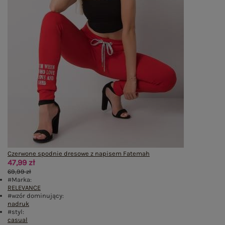
Czerwone spodnie dresowe z napisem Fatemah
47,99 zł
69,99 zł
#Marka:
RELEVANCE
#wzór dominujący:
nadruk
#styl:
casual