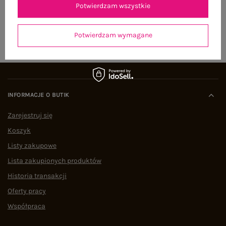
Potwierdzam wszystkie
ZAPISZ SIĘ
Potwierdzam wymagane
INFORMACJE O BUTIK
Zarejestruj się
Koszyk
Listy zakupowe
Lista zakupionych produktów
Historia transakcji
Oferty pracy
Współpraca