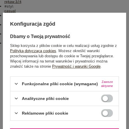
rękaw 3/4
#styl:
casual
#okazja:
codzienne
Konfiguracja zgód
#materiał dominujący:
wiskoza
#skład materiału :
Dbamy o Twoją prywatność
100% wiskoza
emblemat_FP:
Sklep korzysta z plików cookie w celu realizacji usług zgodnie z
txt_VISCOSE COMFORT#546070#FFFFFF
,
dół
,
lewo
,
col
Polityką dotyczącą cookies
. Możesz określić warunki
przechowywania lub dostępu do cookie w Twojej przeglądarce.
Rozmiar: S
Więcej informacji na temat warunków i prywatności można
Centrum Logistyczne Nadarzyn
znaleźć także na stronie
Prywatność i warunki Google
.
Dostępny
Zawsze
Funkcjonalne pliki cookie (wymagane)
aktywne
Analityczne pliki cookie
Reklamowe pliki cookie
NEWSLETTER
Zapisz się do naszego newslettera i otrzymaj 15% zniżki na