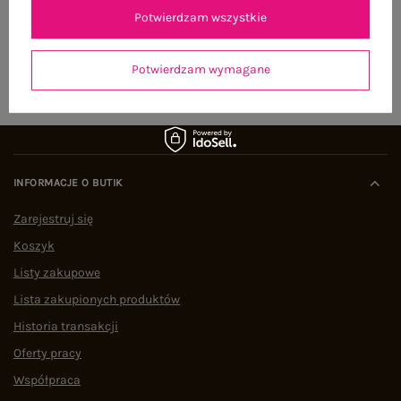
pierwsze zamówienie
Potwierdzam wszystkie
ZAPISZ SIĘ
Potwierdzam wymagane
INFORMACJE O BUTIK
Zarejestruj się
Koszyk
Listy zakupowe
Lista zakupionych produktów
Historia transakcji
Oferty pracy
Współpraca