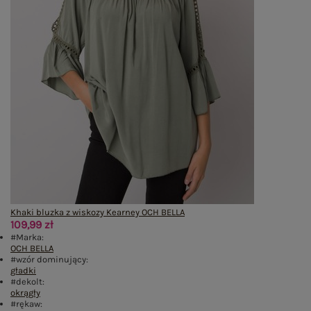
Khaki bluzka z wiskozy Kearney OCH BELLA
109,99 zł
#Marka:
OCH BELLA
#wzór dominujący:
gładki
#dekolt:
okrągły
#rękaw: