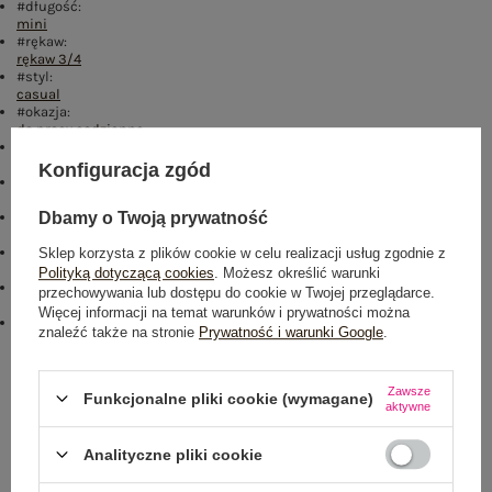
#długość:
mini
#rękaw:
rękaw 3/4
#styl:
casual
#okazja:
do pracy
,
codzienne
#fason:
sukienka rozkloszowana
Konfiguracja zgód
#cechy dodatkowe:
falbana
#zapięcie:
Dbamy o Twoją prywatność
brak
#materiał dominujący:
Sklep korzysta z plików cookie w celu realizacji usług zgodnie z
poliester
Polityką dotyczącą cookies
. Możesz określić warunki
#typ produktu:
przechowywania lub dostępu do cookie w Twojej przeglądarce.
sukienka codzienna
Więcej informacji na temat warunków i prywatności można
#skład materiału :
znaleźć także na stronie
Prywatność i warunki Google
.
100% poliester
Rozmiar: S/M
Zawsze
Funkcjonalne pliki cookie (wymagane)
aktywne
Centrum Logistyczne Nadarzyn
Dostępny
Analityczne pliki cookie