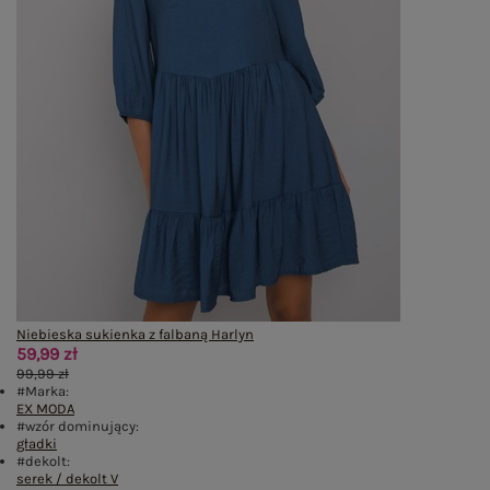
Niebieska sukienka z falbaną Harlyn
59,99 zł
99,99 zł
#Marka:
EX MODA
#wzór dominujący:
gładki
#dekolt:
serek / dekolt V