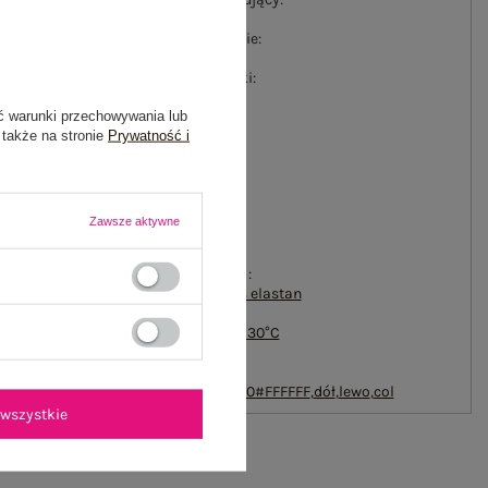
bawełna
#wysokość w pasie:
średni/regularny
#długość nogawki:
długa
ć warunki przechowywania lub
#typ produktu:
 także na stronie
Prywatność i
spodnie dresowe
#styl nogawek:
ściągacze
#kieszenie:
boczne
Zawsze aktywne
#zapięcie:
wiązanie
#skład materiału :
90% bawełna
,
10% elastan
#sposób prania :
pranie w pralce w 30°C
emblemat_FP:
txt_COTTON
COMFORT#546070#FFFFFF
,
dół
,
lewo
,
col
wszystkie