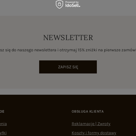
NEWSLETTER
sz się do naszego newslettera i otrzymaj 15% zniżki na pierwsze zamów
ZAPISZ SIĘ
CIE
OBSŁUGA KLIENTA
enia
Reklamacje | Zwroty
yłki
Koszty i formy dostawy