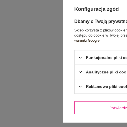
Konfiguracja zgód
Dbamy o Twoją prywatn
Sklep korzysta z plików cookie 
dostępu do cookie w Twojej prz
warunki Google
.
Funkcjonalne pliki 
Analityczne pliki coo
Reklamowe pliki coo
Potwier