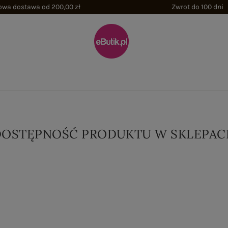
wa dostawa od 200,00 zł
Zwrot do 100 dni
DOSTĘPNOŚĆ PRODUKTU W SKLEPAC