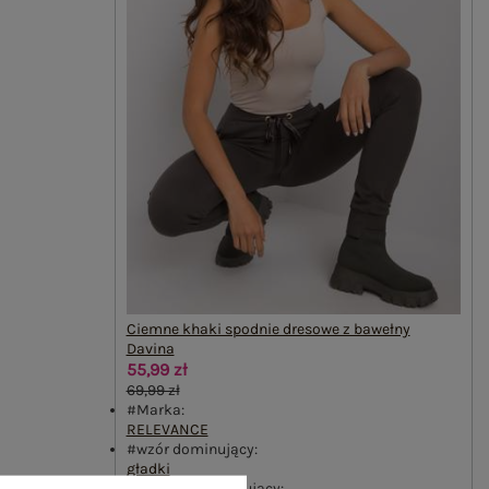
Ciemne khaki spodnie dresowe z bawełny
Davina
55,99 zł
69,99 zł
#Marka:
RELEVANCE
#wzór dominujący:
gładki
#materiał dominujący: