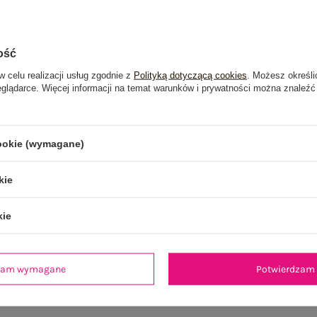
ość
w celu realizacji usług zgodnie z
Polityką dotyczącą cookies
. Możesz określi
eglądarce. Więcej informacji na temat warunków i prywatności można znaleźć
cookie (wymagane)
kie
kie
dzam wymagane
Potwierdzam 