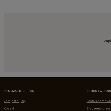
Zapi
INFORMACJE O BUTIK
POMOC I WSPAR
Zarejestruj się
Status zamówi
Koszyk
Śledzenie przes