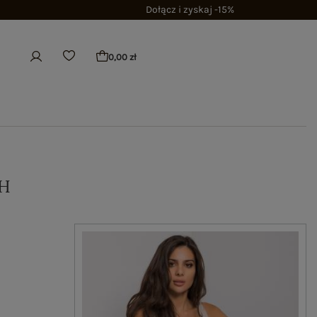
Dołącz i zyskaj -15%
0,00 zł
H