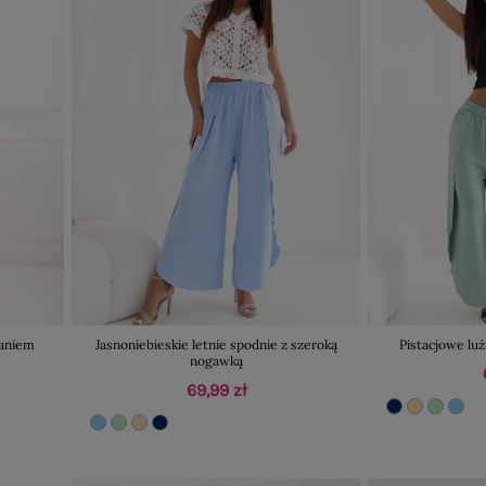
zaniem
Jasnoniebieskie letnie spodnie z szeroką
Pistacjowe luź
nogawką
69,99 zł