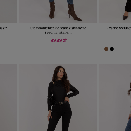
sy z
Ciemnoniebieskie jeansy skinny ze
Czarne weluro
średnim stanem
99,99 zł