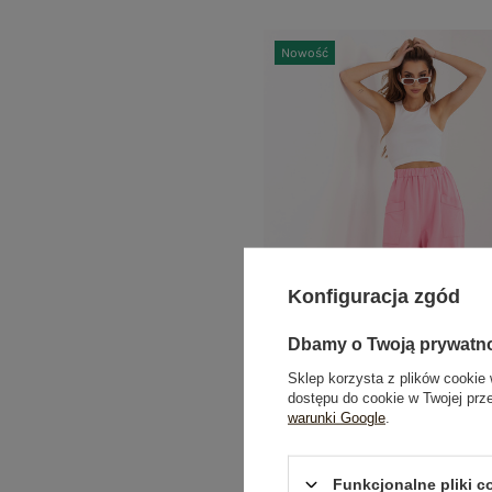
Nowość
Konfiguracja zgód
Dbamy o Twoją prywatn
Sklep korzysta z plików cookie 
dostępu do cookie w Twojej prz
warunki Google
.
Różowe dresowe spodnie z noga
RUE PARIS
69,99 zł
Funkcjonalne pliki 