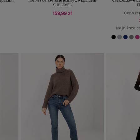
ampasami
Niebieskie szerokie jeansy z wiązaniem
Czekoladowe ba
SUBLEVEL
F
159,99 zł
Cena re
Najniższa c