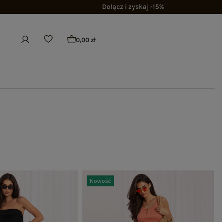
Dołącz i zyskaj -15%
0,00 zł
Nowość