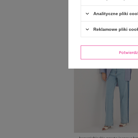
Analityczne pliki coo
Reklamowe pliki coo
Potwier