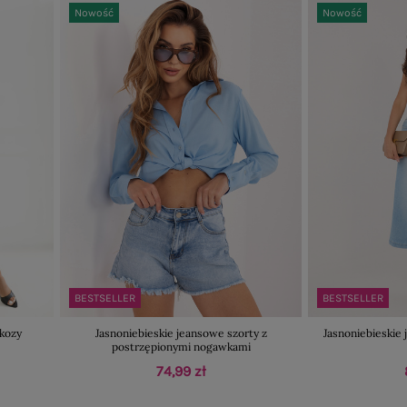
Nowość
Nowość
BESTSELLER
BESTSELLER
skozy
Jasnoniebieskie jeansowe szorty z
Jasnoniebieskie 
postrzępionymi nogawkami
74,99 zł