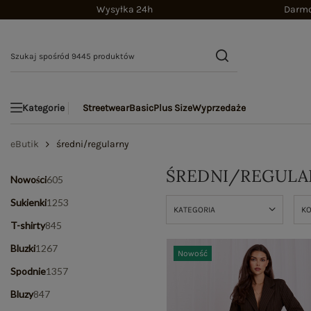
Wysyłka 24h
Darmo
Streetwear
Basic
Plus Size
Wyprzedaże
Kategorie
eButik
średni/regularny
ŚREDNI/REGULA
Nowości
605
Sukienki
1253
KATEGORIA
K
T-shirty
845
Bluzki
1267
Nowość
Spodnie
1357
Bluzy
847