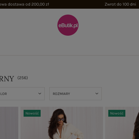
wa dostawa od 200,00 zł
Zwrot do 100 dni
RNY
(
256
)
OLOR
ROZMIARY
Nowość
Nowość