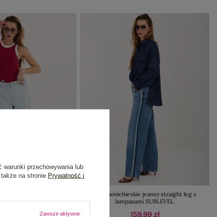
ć warunki przechowywania lub
 także na stronie
Prywatność i
kie jeansy wide leg z
Ciemnoniebieskie jeansy straight leg z
niem SUBLEVEL
lampasami SUBLEVEL
159,99 zł
159,99 zł
Zawsze aktywne