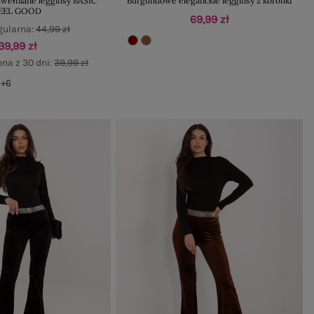
wełniane legginsy BASIC
Burgundowe eleganckie legginsy z koronki
EEL GOOD
69,99 zł
gularna:
44,99 zł
39,99 zł
ena z 30 dni:
39,99 zł
+6