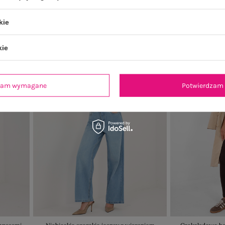
kie
kie
dzam wymagane
Potwierdzam 