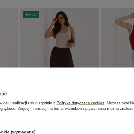
Nowość
ość
w celu realizacji usług zgodnie z
Polityką dotyczącą cookies
. Możesz określi
eglądarce. Więcej informacji na temat warunków i prywatności można znaleźć
wką 7/8
Czekoladowe dresowe spodnie z
Jasnoniebies
rozcięciami RUE PARIS
wiąza
69,99 zł
cookie (wymagane)