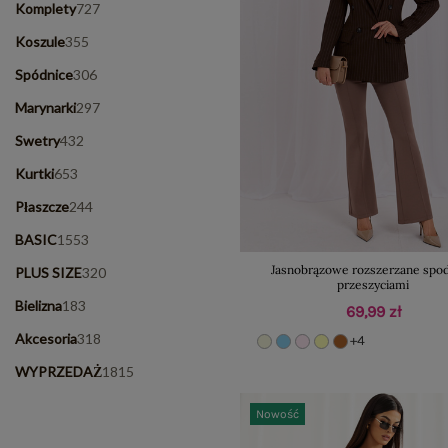
Komplety
727
Koszule
355
Spódnice
306
Marynarki
297
Swetry
432
Kurtki
653
Płaszcze
244
BASIC
1553
Jasnobrązowe rozszerzane spod
PLUS SIZE
320
przeszyciami
Bielizna
183
69,99 zł
Akcesoria
318
+4
WYPRZEDAŻ
1815
Nowość