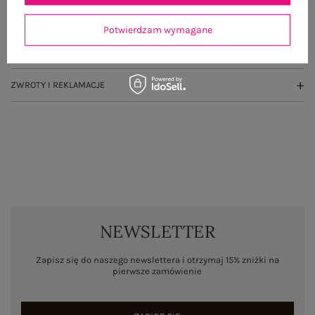
OPINIE O PRODUKCIE
(3)
Potwierdzam wymagane
WYSYŁKA I DOSTAWA
ZWROTY I REKLAMACJE
NEWSLETTER
Zapisz się do naszego newslettera i otrzymaj 15% zniżki na
pierwsze zamówienie