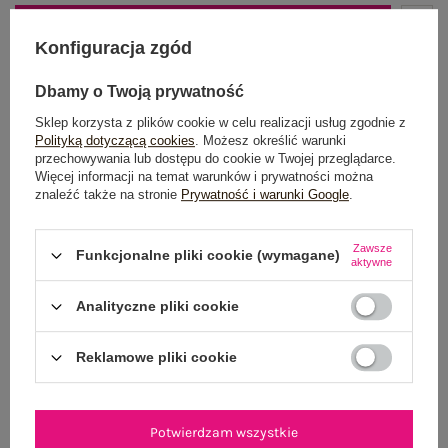
DODAJ DO KOSZYKA
Konfiguracja zgód
Możesz kupić także poprzez:
Dbamy o Twoją prywatność
Sklep korzysta z plików cookie w celu realizacji usług zgodnie z
Polityką dotyczącą cookies
. Możesz określić warunki
przechowywania lub dostępu do cookie w Twojej przeglądarce.
Dostawa
od 7,99 zł
Więcej informacji na temat warunków i prywatności można
znaleźć także na stronie
Prywatność i warunki Google
.
Do darmowej dostawy brakuje
200,00 zł
Wysyłka w
poniedziałek
Zawsze
Funkcjonalne pliki cookie (wymagane)
aktywne
100 dni na zwrot
Analityczne pliki cookie
Reklamowe pliki cookie
OPIS PRODUKTU
GŁÓWNE PARAMETRY
Potwierdzam wszystkie