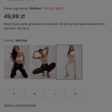
Cena regularna:
79,99 zł
(Zniżka
38
%
)
49,99 zł
Najniższa cena produktu w okresie 30 dni przed wprowadzeniem
obniżki:
44,79 zł
Kolory
:
beżowy
S
M
L
XL
TABELA ROZMIARÓW