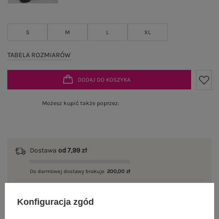
S
M
L
XL
TABELA ROZMIARÓW
DODAJ DO KOSZYKA
Możesz kupić także poprzez:
Dostawa
od 7,99 zł
Do darmowej dostawy brakuje
200,00 zł
Wysyłka
jutro
Konfiguracja zgód
100 dni na zwrot