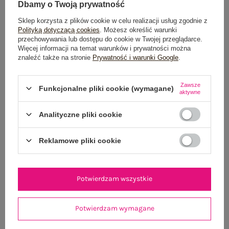
Dbamy o Twoją prywatność
Sklep korzysta z plików cookie w celu realizacji usług zgodnie z
Polityką dotyczącą cookies
. Możesz określić warunki
OPIS PRODUKTU
przechowywania lub dostępu do cookie w Twojej przeglądarce.
Więcej informacji na temat warunków i prywatności można
znaleźć także na stronie
Prywatność i warunki Google
.
GŁÓWNE PARAMETRY
OPINIE O PRODUKCIE
(1)
Zawsze
Funkcjonalne pliki cookie (wymagane)
aktywne
WYSYŁKA I DOSTAWA
Analityczne pliki cookie
ZWROTY I REKLAMACJE
Reklamowe pliki cookie
OSTATNIO OGLĄDANE
Potwierdzam wszystkie
Zobacz wszystko
Potwierdzam wymagane