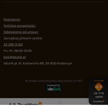
Regulamin
Polityka prywatności
Odstąpienie od umowy
Zarządzaj plikami cookie
22 290 10 80
Pn.-Pt. 08:00-16:00
bok@ebutik.pl
eButik.pl
,
Al. Katowicka 68
,
05-830
Nadarzyn
W sklepie prezentujemy ceny brutto (z VAT).
4.9
29 776
opinii
z całego
okresu
4.9