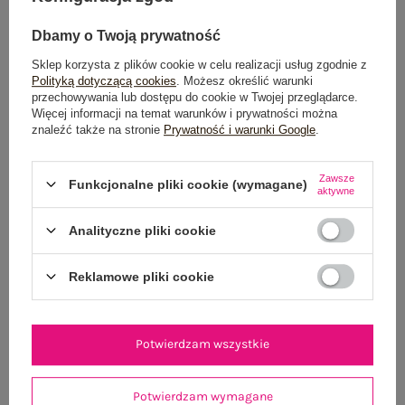
Dbamy o Twoją prywatność
Sklep korzysta z plików cookie w celu realizacji usług zgodnie z
Polityką dotyczącą cookies
. Możesz określić warunki
Dostawa
od 7,99 zł
przechowywania lub dostępu do cookie w Twojej przeglądarce.
Więcej informacji na temat warunków i prywatności można
Do darmowej dostawy brakuje
200,00 zł
znaleźć także na stronie
Prywatność i warunki Google
.
Wysyłka w
poniedziałek
Zawsze
Funkcjonalne pliki cookie (wymagane)
aktywne
100 dni na zwrot
Analityczne pliki cookie
OPIS PRODUKTU
Reklamowe pliki cookie
GŁÓWNE PARAMETRY
Potwierdzam wszystkie
OPINIE O PRODUKCIE
(0)
Potwierdzam wymagane
WYSYŁKA I DOSTAWA