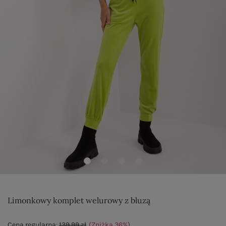
Limonkowy komplet welurowy z bluzą
Cena regularna:
139,99 zł
(Zniżka
36
%
)