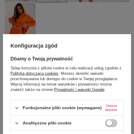
Konfiguracja zgód
Dbamy o Twoją prywatność
One size
Sklep korzysta z plików cookie w celu realizacji usług zgodnie z
Polityką dotyczącą cookies
. Możesz określić warunki
DODAJ DO KOSZYKA
przechowywania lub dostępu do cookie w Twojej przeglądarce.
Więcej informacji na temat warunków i prywatności można
znaleźć także na stronie
Prywatność i warunki Google
.
Możesz kupić także poprzez:
Zawsze
Funkcjonalne pliki cookie (wymagane)
aktywne
Dostawa
od 7,99 zł
Analityczne pliki cookie