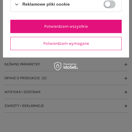
Do darmowej dostawy brakuje
200,00 zł
Reklamowe pliki cookie
Wysyłka w
poniedziałek
100 dni na zwrot
Potwierdzam wszystkie
Potwierdzam wymagane
OPIS PRODUKTU
GŁÓWNE PARAMETRY
OPINIE O PRODUKCIE
(2)
WYSYŁKA I DOSTAWA
ZWROTY I REKLAMACJE