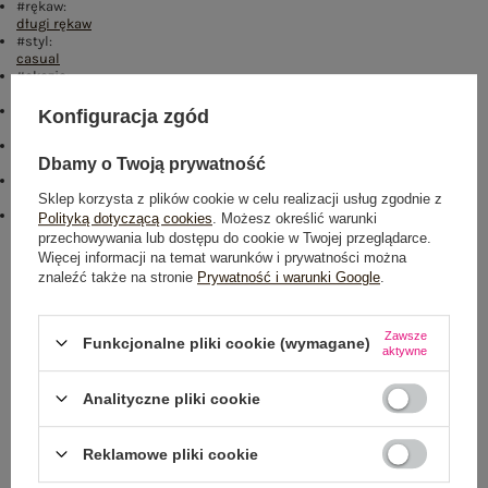
#rękaw:
długi rękaw
#styl:
casual
#okazja:
codzienne
,
do pracy
#materiał dominujący:
Konfiguracja zgód
bawełna
#cechy dodatkowe:
guziki
,
materiał prążkowany
Dbamy o Twoją prywatność
#typ produktu:
bluzka klasyczna
Sklep korzysta z plików cookie w celu realizacji usług zgodnie z
#skład materiału :
Polityką dotyczącą cookies
. Możesz określić warunki
85% bawełna
,
15% elastan
przechowywania lub dostępu do cookie w Twojej przeglądarce.
Więcej informacji na temat warunków i prywatności można
Rozmiar: 40
znaleźć także na stronie
Prywatność i warunki Google
.
Centrum Logistyczne Nadarzyn
Dostępny
Zawsze
Funkcjonalne pliki cookie (wymagane)
aktywne
Analityczne pliki cookie
Reklamowe pliki cookie