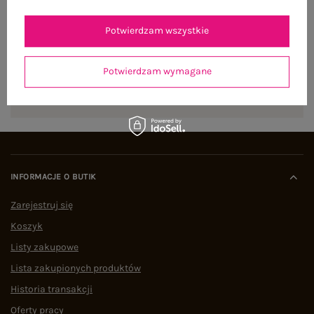
NEWSLETTER
Zapisz się do naszego newslettera i otrzymaj 15% zniżki na
Potwierdzam wszystkie
pierwsze zamówienie
Potwierdzam wymagane
ZAPISZ SIĘ
INFORMACJE O BUTIK
Zarejestruj się
Koszyk
Listy zakupowe
Lista zakupionych produktów
Historia transakcji
Oferty pracy