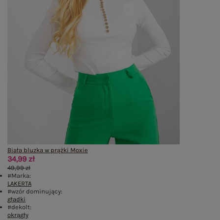
Biała bluzka w prążki Moxie
34,99 zł
49,99 zł
#Marka:
LAKERTA
#wzór dominujący:
gładki
#dekolt:
okrągły