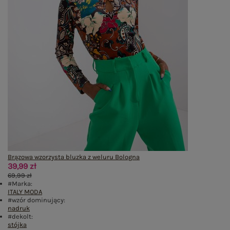
Brązowa wzorzysta bluzka z weluru Bologna
39,99 zł
69,99 zł
#Marka:
ITALY MODA
#wzór dominujący:
nadruk
#dekolt:
stójka