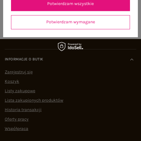
Potwierdzam wszystkie
ZAPISZ SIĘ
Potwierdzam wymagane
INFORMACJE O BUTIK
Zarejestruj się
Koszyk
Listy zakupowe
Lista zakupionych produktów
Historia transakcji
Oferty pracy
Współpraca