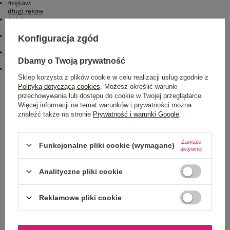
#rękaw:
długi rękaw
#styl:
casual
#okazja:
Konfiguracja zgód
codzienne
,
do pracy
#materiał dominujący:
poliester
Dbamy o Twoją prywatność
#skład materiału :
95% poliester
,
5% elastan
Sklep korzysta z plików cookie w celu realizacji usług zgodnie z
Polityką dotyczącą cookies
. Możesz określić warunki
Rozmiar: One size
przechowywania lub dostępu do cookie w Twojej przeglądarce.
Więcej informacji na temat warunków i prywatności można
Centrum Logistyczne Nadarzyn
znaleźć także na stronie
Prywatność i warunki Google
.
Dostępny
Zawsze
Funkcjonalne pliki cookie (wymagane)
aktywne
Analityczne pliki cookie
NEWSLETTER
Reklamowe pliki cookie
Zapisz się do naszego newslettera i otrzymaj 15% zniżki na
pierwsze zamówienie