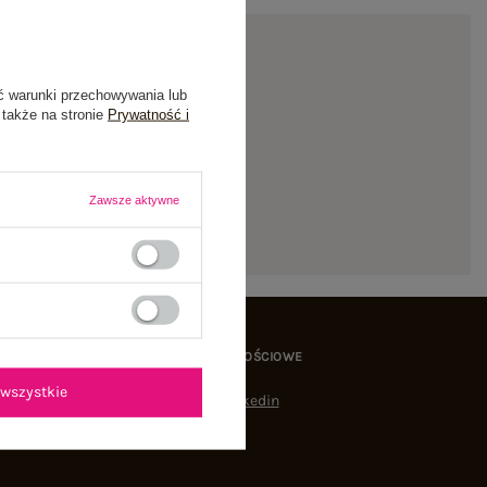
ć warunki przechowywania lub
 także na stronie
Prywatność i
ienie
Zawsze aktywne
MEDIA SPOŁECZNOŚCIOWE
wszystkie
Linkedin