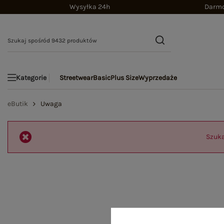
Wysyłka 24h
Darmo
Streetwear
Basic
Plus Size
Wyprzedaże
Kategorie
eButik
Uwaga
Szuka