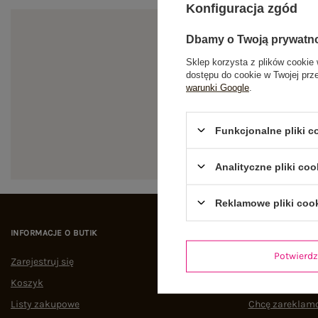
Konfiguracja zgód
Dbamy o Twoją prywatn
Sklep korzysta z plików cookie 
dostępu do cookie w Twojej prz
warunki Google
.
Zapi
Funkcjonalne pliki 
Analityczne pliki coo
Reklamowe pliki coo
INFORMACJE O BUTIK
POMOC I WSPAR
Potwier
Zarejestruj się
Status zamówi
Koszyk
Śledzenie przes
Listy zakupowe
Chcę zareklam