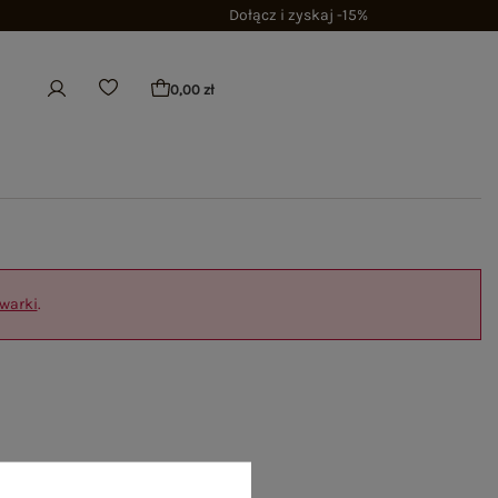
Dołącz i zyskaj -15%
0,00 zł
warki
.