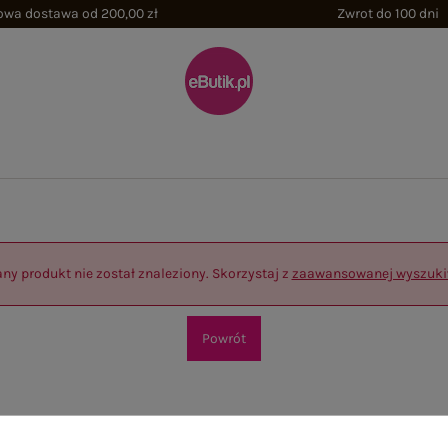
wa dostawa od 200,00 zł
Zwrot do 100 dni
ny produkt nie został znaleziony. Skorzystaj z
zaawansowanej wyszuki
Powrót