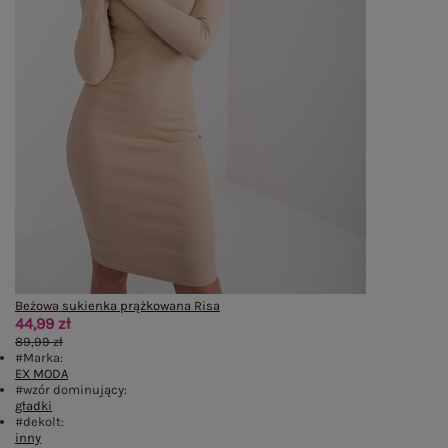
Beżowa sukienka prążkowana Risa
44,99 zł
89,99 zł
#Marka:
EX MODA
#wzór dominujący:
gładki
#dekolt:
inny