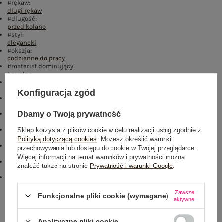
#rękaw:
długi rękaw
#długość:
przed kolano
#styl:
elegancki
#okazja:
codzienne
,
do pracy
#materiał dominujący:
bawełna
#cechy dodatkowe:
materiał prążkowany
Konfiguracja zgód
#zapięcie:
brak
#fason:
Dbamy o Twoją prywatność
sukienka ołówkowa
#typ produktu:
Sklep korzysta z plików cookie w celu realizacji usług zgodnie z
sukienka codzienna
,
sukienka dzianinowa
Polityką dotyczącą cookies
. Możesz określić warunki
#skład materiału :
przechowywania lub dostępu do cookie w Twojej przeglądarce.
90% bawełna
,
10% elastan
Więcej informacji na temat warunków i prywatności można
#sposób prania :
znaleźć także na stronie
Prywatność i warunki Google
.
pranie w pralce w 30°C
emblemat_FP:
txt_COTTON COMFORT#546070#FFFFFF
,
dół
,
lewo
,
col
Zawsze
Funkcjonalne pliki cookie (wymagane)
aktywne
Rozmiar: One size
Centrum Logistyczne Nadarzyn
Analityczne pliki cookie