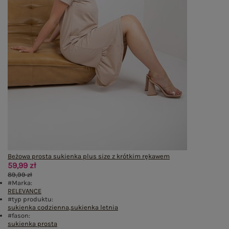
Beżowa prosta sukienka plus size z krótkim rękawem
59,99 zł
89,99 zł
#Marka:
RELEVANCE
#typ produktu:
sukienka codzienna
,
sukienka letnia
#fason:
sukienka prosta