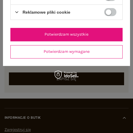
Reklamowe pliki cookie
Potwierdzam wszystkie
NEWSLETTER
Potwierdzam wymagane
Zapisz się do naszego newslettera i otrzymaj 15% zniżki na
pierwsze zamówienie
ZAPISZ SIĘ
INFORMACJE O BUTIK
Zarejestruj się