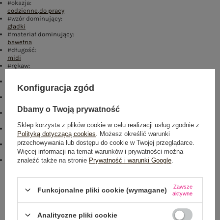
#okazja:
codzienne
,
do pracy
#wzór dominujący:
gładki
#materiał dominujący:
bawełna
#długość:
midi
#rękaw:
krótki rękaw
#dekolt:
Konfiguracja zgód
okrągły
#zapięcie:
brak
Dbamy o Twoją prywatność
#cechy dodatkowe:
falbana
Sklep korzysta z plików cookie w celu realizacji usług zgodnie z
Kolory:
Polityką dotyczącą cookies
. Możesz określić warunki
beżowy
przechowywania lub dostępu do cookie w Twojej przeglądarce.
#skład materiału :
Więcej informacji na temat warunków i prywatności można
90% bawełna
,
10% elastan
emblemat_FP:
znaleźć także na stronie
Prywatność i warunki Google
.
txt_PLUS SIZE#000000#FFFFFF
,
dół
,
lewo
,
col
,
txt_COTTON
COMFORT#546070#FFFFFF
Zawsze
Funkcjonalne pliki cookie (wymagane)
Rozmiar: One size
aktywne
Centrum Logistyczne Nadarzyn
Dostępny
Analityczne pliki cookie